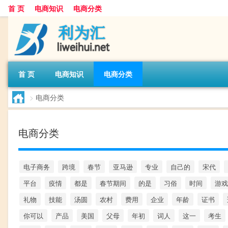
首 页
电商知识
电商分类
首 页
电商知识
电商分类
>
电商分类
电商分类
电子商务
跨境
春节
亚马逊
专业
自己的
宋代
平台
疫情
都是
春节期间
的是
习俗
时间
游戏
礼物
技能
汤圆
农村
费用
企业
年龄
证书
你可以
产品
美国
父母
年初
词人
这一
考生