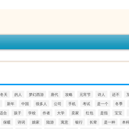
冬天
的人
梦幻西游
唐代
攻略
元宵节
诗人
还不
新年
中国
很多人
公司
手机
考试
是一个
冬季
适合
孩子
学校
作者
大学
卖家
红包
是指
宝宝
保暖
诗词
娘家
陆游
寓意
银行
长辈
是一种
本