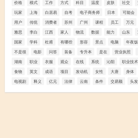
价格
模式
工作
方式
科目
温度
皮肤
社交
玩家
上海
白居易
自考
电子商务师
日本
可能会
用户
传统
消费者
苏州
广州
课程
员工
万元
雅思
李白
江西
家人
物流
数据
能力
山东
国家
学科
杜甫
有哪些
形容
景点
电脑
年夜饭
不是很
电影
问答
装备
专升本
是在
营业执照
湖南
职业
衣服
观众
在线
系统
沁阳
职业技术
食物
英文
成语
项目
发动机
女性
大唐
身体
电视剧
释义
亿元
法律
云南
条件
交易额
头发