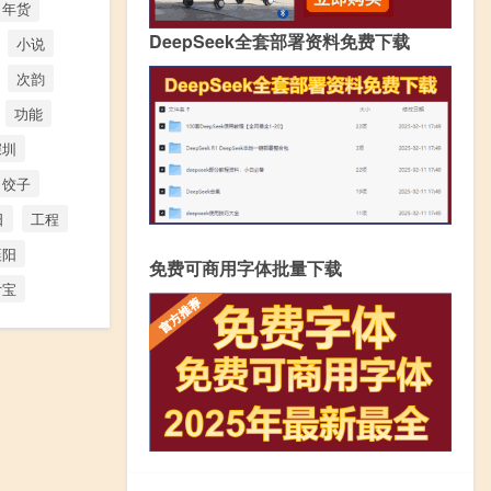
年货
DeepSeek全套部署资料免费下载
小说
次韵
功能
深圳
饺子
日
工程
襄阳
免费可商用字体批量下载
付宝