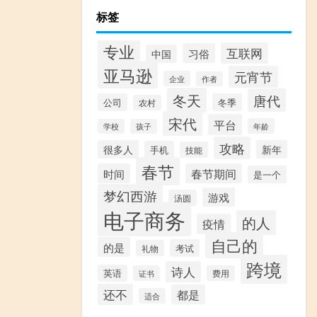
标签
专业
互联网
习俗
中国
亚马逊
元宵节
企业
作者
冬天
唐代
公司
冬季
农村
宋代
平台
年龄
学校
孩子
攻略
很多人
新年
手机
技能
春节
时间
春节期间
是一个
梦幻西游
游戏
汤圆
电子商务
的人
疫情
自己的
的是
考试
礼物
跨境
诗人
英语
证书
费用
还不
都是
适合