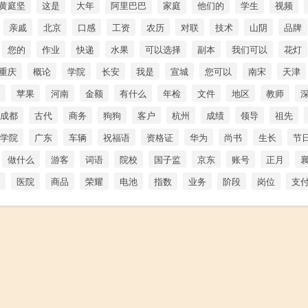
黄庭坚
这是
大年
阿里巴巴
家庭
他们的
学生
视频
亲戚
北京
口感
工资
农历
对联
技术
山阴
品牌
您的
作业
快递
水果
可以选择
副本
我们可以
花灯
重庆
概论
学院
长安
我是
宣城
您可以
南宋
天津
苹果
河南
金额
有什么
年检
文件
地区
教师
成都
古代
商务
狗狗
客户
杭州
成绩
领导
祖先
学院
广东
车辆
祝福语
资格证
华为
尚书
生长
节
做什么
游客
词语
院校
国子监
京东
账号
正月
医院
商品
荣耀
电池
指数
业务
阶段
岗位
支