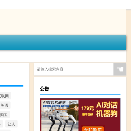
☚
公告
互联网
英语
淘宝
科
让人