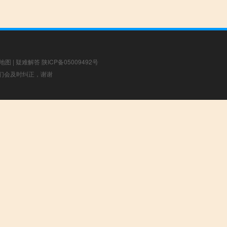
地图
|
疑难解答
陕ICP备05009492号
，我们会及时纠正，谢谢