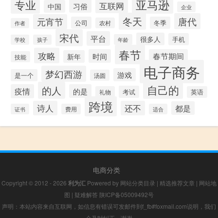
专业
亚马逊
互联网
习俗
中国
企业
冬天
唐代
元宵节
公司
冬季
农村
作者
宋代
平台
很多人
手机
年龄
学校
孩子
春节
攻略
时间
春节期间
新年
技能
电子商务
梦幻西游
游戏
是一个
汤圆
自己的
的人
疫情
的是
考试
礼物
英语
跨境
诗人
还不
都是
证书
费用
适合
电商分类
Copyright © 2012 - 2026
利为汇
Powered by
网站分类目录
|
精选推荐文章
|
网站地
图
|
疑难解答
陕ICP备05009492号
声明：本站内容来自互联网，如信息有错误可发邮件到f_fb#foxmail.com说明，我们
会及时纠正，谢谢