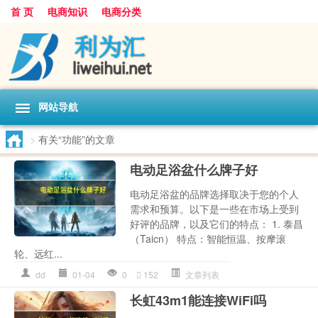
首 页
电商知识
电商分类
网站导航
>
有关“功能”的文章
电动足浴盆什么牌子好
电动足浴盆的品牌选择取决于您的个人
需求和预算。以下是一些在市场上受到
好评的品牌，以及它们的特点： 1. 泰昌
（Taicn） 特点：智能恒温、按摩滚
轮、远红...
dd
01-04
0
152
文章列表
长虹43m1能连接WiFi吗