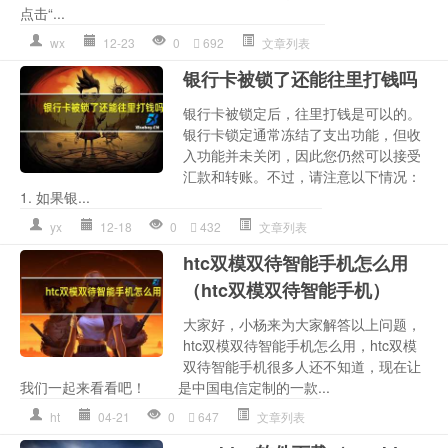
点击“...
wx
12-23
0
692
文章列表
银行卡被锁了还能往里打钱吗
银行卡被锁定后，往里打钱是可以的。
银行卡锁定通常冻结了支出功能，但收
入功能并未关闭，因此您仍然可以接受
汇款和转账。不过，请注意以下情况：
1. 如果银...
yx
12-18
0
432
文章列表
htc双模双待智能手机怎么用
（htc双模双待智能手机）
大家好，小杨来为大家解答以上问题，
htc双模双待智能手机怎么用，htc双模
双待智能手机很多人还不知道，现在让
我们一起来看看吧！ 是中国电信定制的一款...
ht
04-21
0
647
文章列表