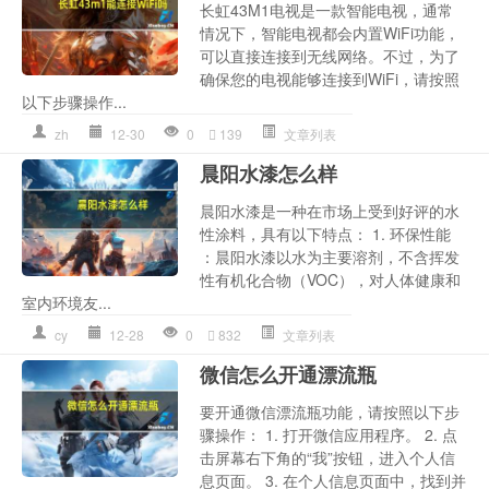
长虹43M1电视是一款智能电视，通常
情况下，智能电视都会内置WiFi功能，
可以直接连接到无线网络。不过，为了
确保您的电视能够连接到WiFi，请按照
以下步骤操作...
zh
12-30
0
139
文章列表
晨阳水漆怎么样
晨阳水漆是一种在市场上受到好评的水
性涂料，具有以下特点： 1. 环保性能
：晨阳水漆以水为主要溶剂，不含挥发
性有机化合物（VOC），对人体健康和
室内环境友...
cy
12-28
0
832
文章列表
微信怎么开通漂流瓶
要开通微信漂流瓶功能，请按照以下步
骤操作： 1. 打开微信应用程序。 2. 点
击屏幕右下角的“我”按钮，进入个人信
息页面。 3. 在个人信息页面中，找到并