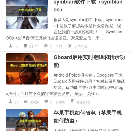
symbian软件下载（symbian
os）
很多人对symbian软件下载，symbiano
s不是很了解那具体是什么情况呢，现
在让我们一起来瞧瞧吧！ 1、Symbian
OS(中文译音“塞班系统”)由诺基亚、索尼爱立信、摩...
sy
04-09
0
78
文章列表
Gboard启用实时翻译和转录功
能
Android Police报告称，Google终于为
Gboard应用程序启用了实时转录和翻译
功能。该功能早在7月中旬就已被Googl
e推出，并且在不久的将来将会发布。 最后，为Gb...
gb
03-26
0
836
文章列表
苹果手机如何省电（苹果手机
如何防盗）
大家好，杨子来为大家解答以上问题，