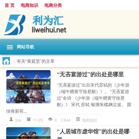
首 页
电商知识
电商分类
网站导航
>
有关“黄庭坚”的文章
“无吝宴游过”的出处是哪里
“无吝宴游过”出自宋代苏轼的《少年游
（端午赠黄守徐君猷）》。 “无吝宴游
过”全诗 《少年游（端午赠黄守徐君
猷）》 宋代 苏轼 银塘朱槛麹尘波。 圆
绿卷新荷...
jzw
11-25
0
644
电商知识
“人居城市虚华馆”的出处是哪