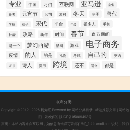
专业
亚马逊
互联网
习俗
中国
企业
冬天
唐代
元宵节
公司
冬季
农村
作者
宋代
平台
很多人
手机
年龄
学校
孩子
春节
攻略
时间
春节期间
新年
技能
电子商务
梦幻西游
游戏
是一个
汤圆
自己的
的人
疫情
的是
考试
礼物
英语
跨境
诗人
还不
都是
证书
费用
适合
电商分类
Copyright © 2012 - 2026
利为汇
Powered by
网站分类目录
|
精选推荐文章
|
网站地
图
|
疑难解答
陕ICP备05009492号
声明：本站内容来自互联网，如信息有错误可发邮件到f_fb#foxmail.com说明，我们