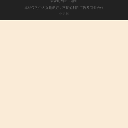
会及时纠正，谢谢
本站仅为个人兴趣爱好，不接盈利性广告及商业合作
小男孩