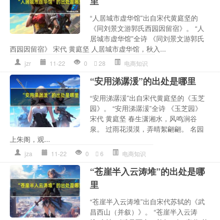
里
“人居城市虚华馆”出自宋代黄庭坚的
《同刘景文游郭氏西园因留宿》。 “人
居城市虚华馆”全诗 《同刘景文游郭氏
西园因留宿》 宋代 黄庭坚 人居城市虚华馆，秋入...
jzr
11-22
0
28
电商知识
“安用涕潺湲”的出处是哪里
“安用涕潺湲”出自宋代黄庭坚的《玉芝
园》。 “安用涕潺湲”全诗 《玉芝园》
宋代 黄庭坚 春生潇湘水，风鸣涧谷
泉。 过雨花漠漠，弄晴絮翩翩。 名园
上朱阁，观...
jza
11-22
0
6
电商知识
“苍崖半入云涛堆”的出处是哪
里
“苍崖半入云涛堆”出自宋代苏轼的《武
昌西山（并叙）》。 “苍崖半入云涛