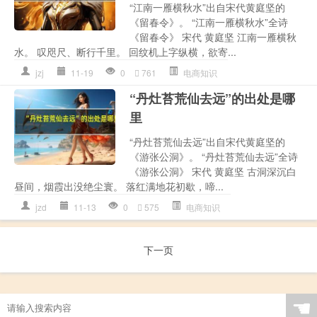
“江南一雁横秋水”出自宋代黄庭坚的
《留春令》。 “江南一雁横秋水”全诗
《留春令》 宋代 黄庭坚 江南一雁横秋
水。 叹咫尺、断行千里。 回纹机上字纵横，欲寄...
jzj
11-19
0
761
电商知识
“丹灶苔荒仙去远”的出处是哪
里
“丹灶苔荒仙去远”出自宋代黄庭坚的
《游张公洞》。 “丹灶苔荒仙去远”全诗
《游张公洞》 宋代 黄庭坚 古洞深沉白
昼间，烟霞出没绝尘寰。 落红满地花初歇，啼...
jzd
11-13
0
575
电商知识
下一页
☚