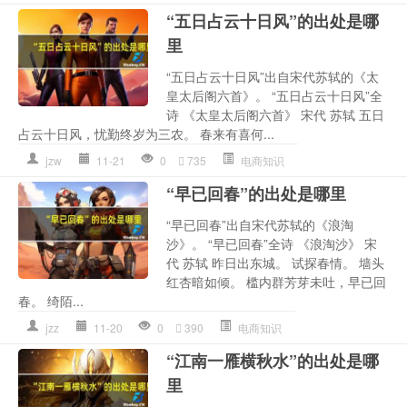
“五日占云十日风”的出处是哪
里
“五日占云十日风”出自宋代苏轼的《太
皇太后阁六首》。 “五日占云十日风”全
诗 《太皇太后阁六首》 宋代 苏轼 五日
占云十日风，忧勤终岁为三农。 春来有喜何...
jzw
11-21
0
735
电商知识
“早已回春”的出处是哪里
“早已回春”出自宋代苏轼的《浪淘
沙》。 “早已回春”全诗 《浪淘沙》 宋
代 苏轼 昨日出东城。 试探春情。 墙头
红杏暗如倾。 槛内群芳芽未吐，早已回
春。 绮陌...
jzz
11-20
0
390
电商知识
“江南一雁横秋水”的出处是哪
里