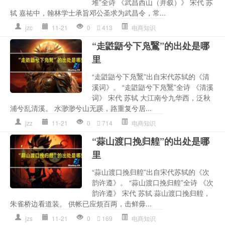
堆”全诗 《武昌西山（并叙）》 宋代 苏
轼 嘉祐中，翰林学士承旨邓公圣求为武昌令，常...
jzc
11-21
0
413
电商知识
“走鼪鼯兮下凫鷖”的出处是哪
里
“走鼪鼯兮下凫鷖”出自宋代苏轼的《清
溪词》。 “走鼪鼯兮下凫鷖”全诗 《清溪
词》 宋代 苏轼 大江南兮九华西，泛秋
浦兮乱清溪。 水渺渺兮山无蹊，路重复兮居...
jzz
11-21
0
714
电商知识
“蒜山渡口挽归艎”的出处是哪
里
“蒜山渡口挽归艎”出自宋代苏轼的《次
韵许遵》。 “蒜山渡口挽归艎”全诗 《次
韵许遵》 宋代 苏轼 蒜山渡口挽归艎，
朱雀桥边看道装。 供帐已应烦百两，击鲜毋...
jzs
11-21
0
169
电商知识