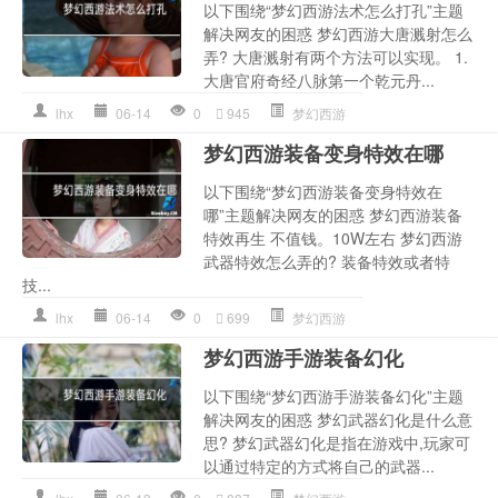
以下围绕“梦幻西游法术怎么打孔”主题
解决网友的困惑 梦幻西游大唐溅射怎么
弄? 大唐溅射有两个方法可以实现。 1.
大唐官府奇经八脉第一个乾元丹...
lhx
06-14
0
945
梦幻西游
梦幻西游装备变身特效在哪
以下围绕“梦幻西游装备变身特效在
哪”主题解决网友的困惑 梦幻西游装备
特效再生 不值钱。10W左右 梦幻西游
武器特效怎么弄的? 装备特效或者特
技...
lhx
06-14
0
699
梦幻西游
梦幻西游手游装备幻化
以下围绕“梦幻西游手游装备幻化”主题
解决网友的困惑 梦幻武器幻化是什么意
思? 梦幻武器幻化是指在游戏中,玩家可
以通过特定的方式将自己的武器...