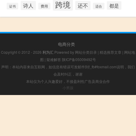
跨境
诗人
还不
都是
证书
费用
适合
电商分类
Copyright © 2012 - 2026
利为汇
Powered by
网站分类目录
|
精选推荐文章
|
网站地
图
|
疑难解答
陕ICP备05009492号
声明：本站内容来自互联网，如信息有错误可发邮件到f_fb#foxmail.com说明，我们
会及时纠正，谢谢
本站仅为个人兴趣爱好，不接盈利性广告及商业合作
小男孩