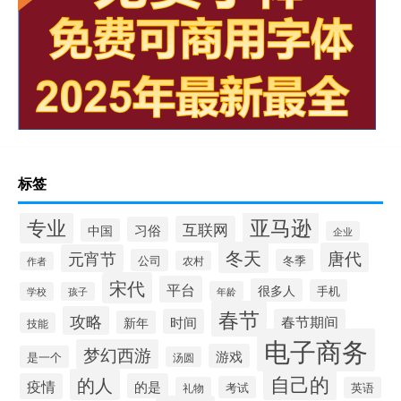
标签
专业
亚马逊
互联网
习俗
中国
企业
冬天
唐代
元宵节
公司
冬季
农村
作者
宋代
平台
很多人
手机
年龄
学校
孩子
春节
攻略
时间
春节期间
新年
技能
电子商务
梦幻西游
游戏
是一个
汤圆
自己的
的人
疫情
的是
考试
礼物
英语