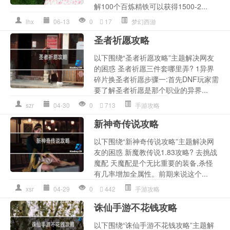
解100个百炼精铁可以获得1500-2...
lhx
06-13
0
17
梦幻西游
圣者祈愿攻略
以下围绕“圣者祈愿攻略”主题解决网友
的困惑 圣者祈愿三件套哪里弄? 1异界
碎片换圣者祈愿步骤一:首先DNF玩家需
要了解圣者祈愿是那个职业的异界...
szr
04-30
0
713
手游攻略
新神奇传说攻略
以下围绕“新神奇传说攻略”主题解决网
友的困惑 新魔教传说1.83攻略? 去挑战
魔配 天魔配是个无比重要的装备,杀怪
有几率增加全属性。前期来说这个...
xsr
04-29
0
442
手游攻略
诛仙手游不花钱攻略
以下围绕“诛仙手游不花钱攻略”主题解