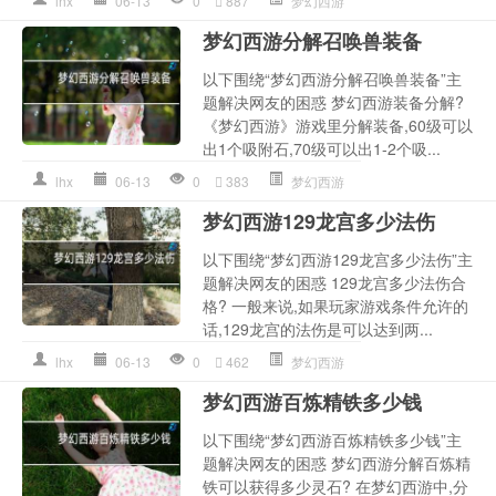
lhx
06-13
0
887
梦幻西游
梦幻西游分解召唤兽装备
以下围绕“梦幻西游分解召唤兽装备”主
题解决网友的困惑 梦幻西游装备分解?
《梦幻西游》游戏里分解装备,60级可以
出1个吸附石,70级可以出1-2个吸...
lhx
06-13
0
383
梦幻西游
梦幻西游129龙宫多少法伤
以下围绕“梦幻西游129龙宫多少法伤”主
题解决网友的困惑 129龙宫多少法伤合
格? 一般来说,如果玩家游戏条件允许的
话,129龙宫的法伤是可以达到两...
lhx
06-13
0
462
梦幻西游
梦幻西游百炼精铁多少钱
以下围绕“梦幻西游百炼精铁多少钱”主
题解决网友的困惑 梦幻西游分解百炼精
铁可以获得多少灵石? 在梦幻西游中,分