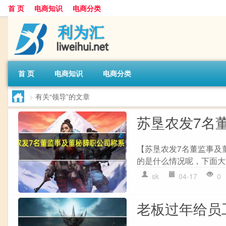
首 页
电商知识
电商分类
首 页
电商知识
电商分类
>
有关“领导”的文章
苏垦农发7名董
【苏垦农发7名董监事及董
的是什么情况呢，下面大
sk
04-17
0
老板过年给员