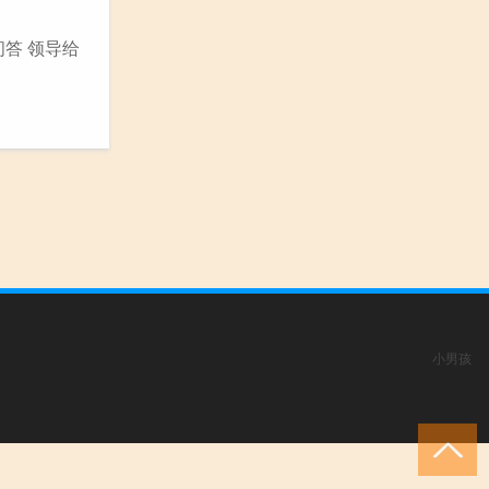
答 领导给
小男孩