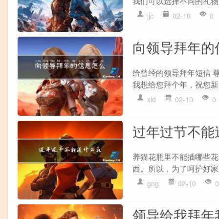
我们可以选择不同的礼物
jjc
02-10
0
向领导拜年的
给曾经的领导拜年短信 
我想给您拜个年，祝您新
xld
02-10
0
过年过节不能
养猫花瓶里不能插哪些花
西。所以，为了呵护好家
gng
02-10
0
领导给我拜年