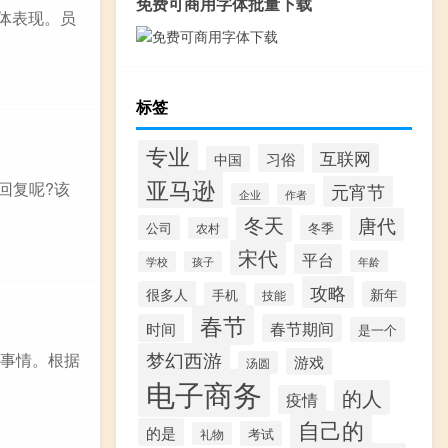
免费可商用字体批量下载
体表现。员
标签
专业
互联网
习俗
中国
亚马逊
回复呢?该
元宵节
企业
作者
冬天
唐代
公司
冬季
农村
宋代
平台
年龄
学校
孩子
攻略
很多人
新年
手机
技能
春节
时间
春节期间
是一个
梦幻西游
的事情。根据
游戏
汤圆
电子商务
的人
疫情
自己的
的是
考试
礼物