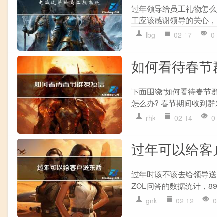
过年领导给员工礼物怎么
工应该感谢领导的关心，
lbg
02-17
0
如何看待春节
下面围绕“如何看待春节
怎么办? 春节期间收到群
rhk
02-14
0
过年可以给客
过年时该不该去给领导送
ZOL问答的数据统计，8
gnk
02-12
0