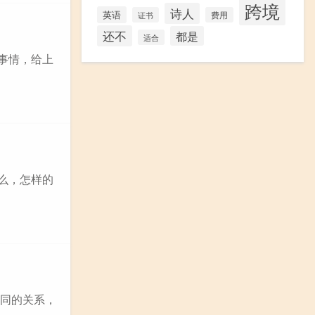
跨境
诗人
英语
证书
费用
还不
都是
适合
事情，给上
么，怎样的
不同的关系，