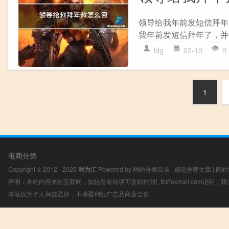
领导给我年前发短信拜年
我年前发短信拜年了，并让
ldg
02-10
0
1
电商分类
Copyright © 2012 - 2026
利为汇
Powered by
网站分类目录
|
精选推荐文章
|
网站
声明：本站内容来自互联网，如信息有错误可发邮件到f_fb#foxmail.com说明
本站仅为个人兴趣爱好，不接盈利性广告及商业合作