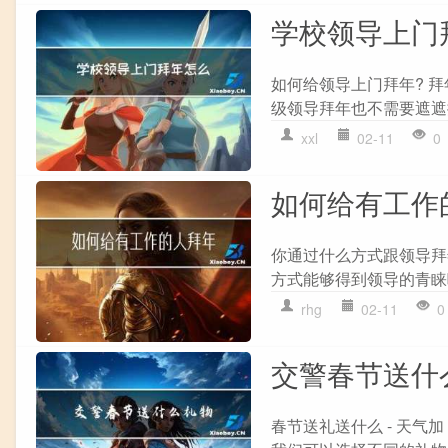
学校领导上门
如何给领导上门拜年? 
级领导拜年也不需要遮遮
xxl
02-11
0
如何给有工作
你通过什么方式跟领导拜
方式能够得到领导的青睐呢
rhg
02-11
0
交警春节送什
春节送礼送什么 - 天