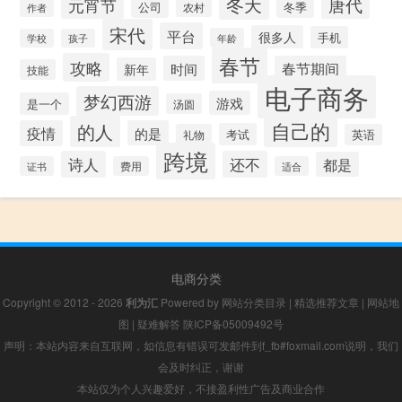
冬天
唐代
元宵节
公司
冬季
农村
作者
宋代
平台
很多人
手机
年龄
学校
孩子
春节
攻略
时间
春节期间
新年
技能
电子商务
梦幻西游
游戏
是一个
汤圆
自己的
的人
疫情
的是
考试
礼物
英语
跨境
诗人
还不
都是
证书
费用
适合
电商分类
Copyright © 2012 - 2026
利为汇
Powered by
网站分类目录
|
精选推荐文章
|
网站地
图
|
疑难解答
陕ICP备05009492号
声明：本站内容来自互联网，如信息有错误可发邮件到f_fb#foxmail.com说明，我们
会及时纠正，谢谢
本站仅为个人兴趣爱好，不接盈利性广告及商业合作