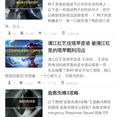
鸭子美食的描述可以非常生动和诱人，
以下是一些描述鸭子好吃的句子，您可
以根据实际情况选择使用： 1. 鸭子肉质
鲜嫩多汁，每一口都充满了鸭的原汁原
味，让人...
ls
01-08
0
249
文章列表
满江红艺伎瑶琴是谁 被满江红
里的瑶琴戳到泪点
满江红艺伎瑶琴是谁 王佳怡。 王佳怡
所饰演的姚琴真的是令观众眼前一亮，
完全颠覆了那种“商女不知亡国恨，隔江
犹唱后庭花”的形象，一个心有大义，为国为民的...
lj
11-24
0
772
电商知识
急救先锋3攻略
以下围绕“急救先锋3攻略”主题解决网友
的困惑 急救先锋怎么联机? 急救先锋(E
mergency Response Squad,简称 ER