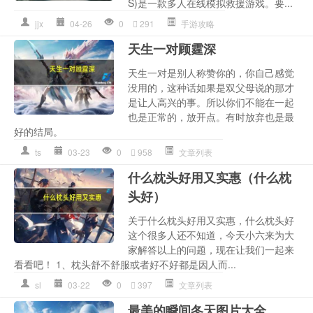
S)是一款多人在线模拟救援游戏。要...
jjx
04-26
0
291
手游攻略
天生一对顾霆深
天生一对是别人称赞你的，你自己感觉
没用的，这种话如果是双父母说的那才
是让人高兴的事。所以你们不能在一起
也是正常的，放开点。有时放弃也是最
好的结局。
ts
03-23
0
958
文章列表
什么枕头好用又实惠（什么枕
头好）
关于什么枕头好用又实惠，什么枕头好
这个很多人还不知道，今天小六来为大
家解答以上的问题，现在让我们一起来
看看吧！ 1、枕头舒不舒服或者好不好都是因人而...
sl
03-22
0
397
文章列表
最美的瞬间冬天图片大全