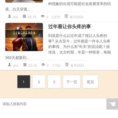
种现象的出现可能是社会发展变革的结
果。白天穿着...
wsl
02-15
0
270
春节2024
过年最让你头疼的事
到底是什么让过年成了很让人头疼的
事? 从古至今，过年都是一件令人头疼
的事情。为什么有“年关”的说法呢？据
传说，太古时期，年是一种怪兽，每隔
365天都要到...
gnz
02-15
0
745
春节2024
1
2
3
下一页
尾页
☚