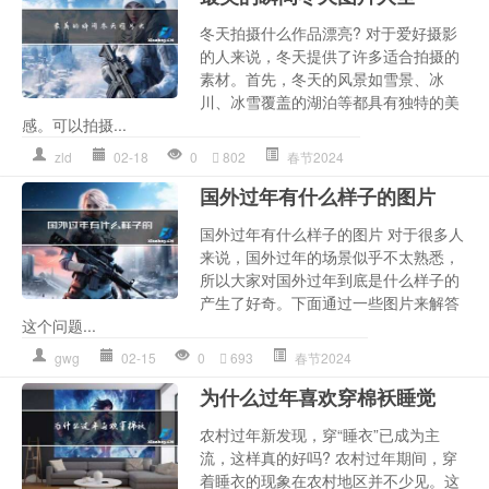
冬天拍摄什么作品漂亮? 对于爱好摄影
的人来说，冬天提供了许多适合拍摄的
素材。首先，冬天的风景如雪景、冰
川、冰雪覆盖的湖泊等都具有独特的美
感。可以拍摄...
zld
02-18
0
802
春节2024
国外过年有什么样子的图片
国外过年有什么样子的图片 对于很多人
来说，国外过年的场景似乎不太熟悉，
所以大家对国外过年到底是什么样子的
产生了好奇。下面通过一些图片来解答
这个问题...
gwg
02-15
0
693
春节2024
为什么过年喜欢穿棉袄睡觉
农村过年新发现，穿“睡衣”已成为主
流，这样真的好吗? 农村过年期间，穿
着睡衣的现象在农村地区并不少见。这