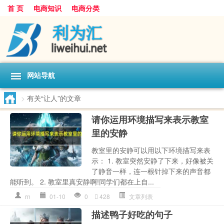
首 页
电商知识
电商分类
网站导航
>
有关“让人”的文章
请你运用环境描写来表示教室
里的安静
教室里的安静可以用以下环境描写来表
示： 1. 教室突然安静了下来，好像被关
了静音一样，连一根针掉下来的声音都
能听到。 2. 教室里真安静啊!同学们都在上自...
rn
01-10
0
428
文章列表
描述鸭子好吃的句子