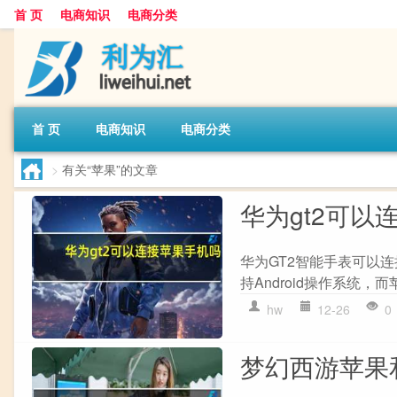
首 页
电商知识
电商分类
首 页
电商知识
电商分类
>
有关“苹果”的文章
华为gt2可以
华为GT2智能手表可以连
持Android操作系统，
hw
12-26
0
梦幻西游苹果