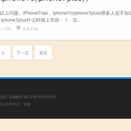
题。iPhone7npc，iphone7c(iphone7plus)很多人还
hone7plus什么时候上市的： 1．北...
798
文章列表
2
下一页
尾页
地图
|
疑难解答
陕ICP备05009492号
，我们会及时纠正，谢谢