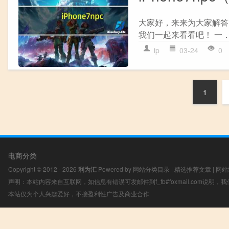
大家好，来来为大家解答以上问
我们一起来看看吧！ 一．ip
ip
03-24
0
1
电商分类
Copyright © 2012 - 2026
利为汇
Powered by
网站分类目录
|
精选推荐文章
|
网站
声明：本站内容来自互联网，如信息有错误可发邮件到f_fb#foxmail.com说明
本站仅为个人兴趣爱好，不接盈利性广告及商业合作