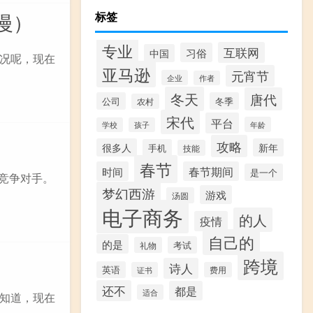
慢）
标签
专业
互联网
习俗
中国
况呢，现在
亚马逊
元宵节
企业
作者
冬天
唐代
公司
冬季
农村
宋代
平台
年龄
学校
孩子
攻略
很多人
新年
手机
技能
春节
时间
春节期间
是一个
接竞争对手。
梦幻西游
游戏
汤圆
电子商务
的人
疫情
自己的
的是
考试
礼物
跨境
诗人
英语
证书
费用
还不
都是
适合
知道，现在