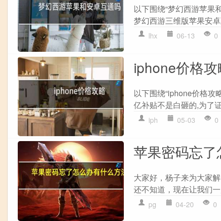
以下围绕“梦幻西游苹果和
梦幻西游三维版苹果安卓互
lhx
06-13
0
iphone价格
以下围绕“iphone价格
亿补贴不是白砸的,为了证
iph
05-03
0
苹果密码忘了
大家好，杨子来为大家解
还不知道，现在让我们一起
pg
04-20
0