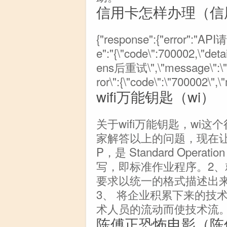
信用卡怎样办理（信
{"response":{"error":"AP
e":"{\"code\":700002,
ens后重试\",\"message\":
ror\":{\"code\":\"700002\
wifi万能钥匙（wi）
关于wifi万能钥匙，wi
家解答以上的问题，现在让
P，是 Standard Opera
写，即标准作业程序。2
要求以统一的格式描述出
3、 将企业积累下来的技
术人员的流动而使技术流。
陈傅正恐怖电影（陈