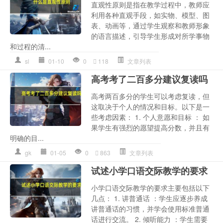
直观性原则是指在教学过程中，教师应
利用各种直观手段，如实物、模型、图
表、动画等，通过学生观察和教师形象
的语言描述，引导学生形成对所学事物
和过程的清...
sl
01-10
0
118
文章列表
高考考了二百多分建议复读吗
高考两百多分的学生可以考虑复读，但
这取决于个人的情况和目标。以下是一
些考虑因素： 1. 个人意愿和目标 ： 如
果学生有强烈的愿望提高分数，并且有
明确的目...
gk
01-05
0
863
文章列表
试述小学口语交际教学的要求
小学口语交际教学的要求主要包括以下
几点： 1. 讲普通话 ：学生应逐步养成
讲普通话的习惯，并学会使用标准普通
话进行交流。 2. 倾听能力 ：学生需要