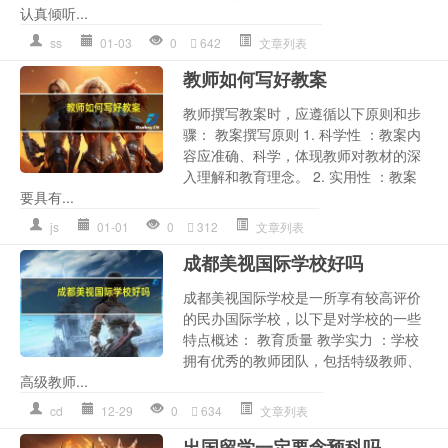
认真倾听...
ss
01-03
0
642
文章列表
教师如何写好教案
教师撰写教案时，应遵循以下原则和步
骤： 教案撰写原则 1. 科学性 ：教案内
容应准确、科学，体现教师对教材的深
入理解和教育理念。 2. 实用性 ：教案
要具有...
js
01-01
0
312
文章列表
成都美视国际学校好吗
成都美视国际学校是一所享有较高评价
的民办国际学校，以下是对学校的一些
特点概述： 教育质量 教学实力 ：学校
拥有优秀的教师团队，包括特级教师、
高级教师...
cd
12-29
0
634
文章列表
出国留学一定要念预科吗