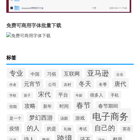
免费可商用字体批量下载
标签
专业
亚马逊
互联网
习俗
中国
企业
冬天
唐代
元宵节
公司
冬季
农村
作者
宋代
平台
很多人
手机
年龄
学校
孩子
春节
攻略
时间
春节期间
新年
技能
电子商务
梦幻西游
游戏
是一个
汤圆
自己的
的人
疫情
的是
考试
礼物
英语
跨境
诗人
还不
都是
证书
费用
适合