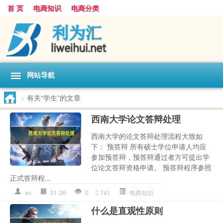
首 页
电商知识
电商分类
网站导航
>
有关“学生”的文章
西南大学论文答辩处理
西南大学的论文答辩处理流程大致如
下： 预答辩 所有硕士学位申请人均应
参加预答辩，预答辩通过者方可提出学
位论文答辩资格申请。 预答辩程序参照
正式答辩程...
xn
01-26
0
741
电商知识
什么是直观性原则