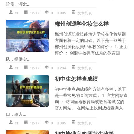
珍贵、濒危...
cz
12-17
0
905
文章列表
郴州创源学化妆怎么样
郴州创源职业技能培训学校在化妆培训
方面有着一定的口碑。以下是一些关于
郴州创源化妆美甲学校的评价： 1. 正面
评价 ： 创源学校拥有优秀的教育团
队，提供实...
cz
12-17
0
234
文章列表
初中生怎样查成绩
初中学生查询成绩的方法有多种，以下
是一些常见的查询方式： 1. 官方网站查
询 ： 访问当地教育局或教育考试院的
官方网站。 在网站上找到成绩查询入
口，输入...
cz
12-17
0
385
文章列表
初中毕业定向师范生政策