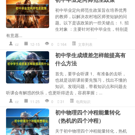
初中毕业定向师范生政策旨在培养优秀
的教师，以解决农村地区师资短缺的问
题。以下是该政策的一些关键点： 1. 招
生对象 ：主要针对初中毕业生，特别是
有意愿...
cz
12-15
0
164
文章列表
初中学生成绩差怎样能提高有
什么方法
首先，要学会听课 1、有准备的去听，
也就是说听课前要先预习，找出不懂的
知识、发现问题，带着知识点和问题去
听课会有解惑的快乐，也更听得进去，容易掌握；...
cz
11-25
0
31
电商知识
初中物理四个冲程能量转化
（热机的四个冲程）
关于初中物理四个冲程能量转化，热机