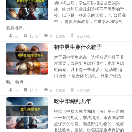
初中毕业后，学生可以根据自己的兴
趣、能力和职业规划选择不同类型的学
校。以下是一些常见的选择： 1. 普通高
中 ： 提供全面教育，注重学术和综合
素质培养。...
cz
12-27
0
235
文章列表
初中男生穿什么鞋子
对于男中学生来说，选择合适的鞋子非
常重要，既需要考虑舒适性，也要考虑
时尚感。以下是一些建议： 运动鞋 适
用场合 ：适合体育活动、日常户外活
动。 特点 ...
cz
12-24
0
520
文章列表
吃中华鲟判几年
根据《中华人民共和国刑法》第三百四
十一条的规定，非法猎捕、杀害国家重
点保护的珍贵、濒危野生动物的，或者
非法收购、运输、出售国家重点保护的