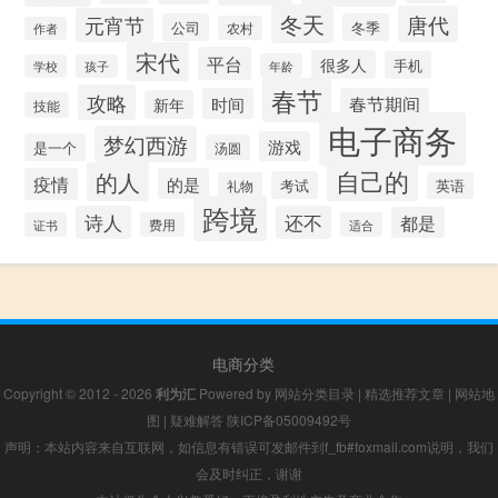
冬天
唐代
元宵节
公司
冬季
农村
作者
宋代
平台
很多人
手机
年龄
学校
孩子
春节
攻略
时间
春节期间
新年
技能
电子商务
梦幻西游
游戏
是一个
汤圆
自己的
的人
疫情
的是
考试
礼物
英语
跨境
诗人
还不
都是
证书
费用
适合
电商分类
Copyright © 2012 - 2026
利为汇
Powered by
网站分类目录
|
精选推荐文章
|
网站地
图
|
疑难解答
陕ICP备05009492号
声明：本站内容来自互联网，如信息有错误可发邮件到f_fb#foxmail.com说明，我们
会及时纠正，谢谢