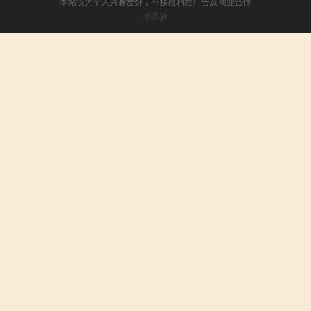
本站仅为个人兴趣爱好，不接盈利性广告及商业合作
小男孩