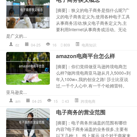
[摘要]：狭义的电子商务是指什么呢?广
义的电子商务定义为,使用各种电子工具
从事商务活动;狭义电子商务定义为,主
要利用Internet从事商务或活动。无论
是广义的...
dz
04-25
16
809
电商知识
amazon电商平台怎么样
[摘要]：你们觉得做亚马逊跨境电商怎
么样?做跨境电商亚马逊从月入5000+到
年入100w+,我的创业之路! 莎士比亚说
过,一千个人心中,有一千个哈姆雷特。
亚马逊卖...
am
04-25
15
43
跨境电商
电子商务的营业范围
[摘要]：电子商务所涵盖的范围有哪些
内容?电子商务涵盖的业务很多,主要有
以下几种: 1、线上展示,这个对于商家来