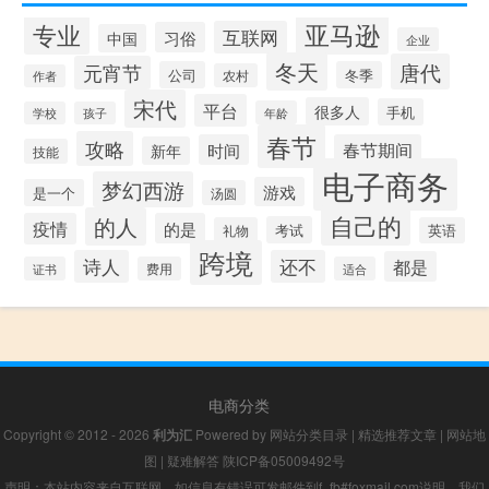
专业
亚马逊
互联网
习俗
中国
企业
冬天
唐代
元宵节
公司
冬季
农村
作者
宋代
平台
很多人
手机
年龄
学校
孩子
春节
攻略
时间
春节期间
新年
技能
电子商务
梦幻西游
游戏
是一个
汤圆
自己的
的人
疫情
的是
考试
礼物
英语
跨境
诗人
还不
都是
证书
费用
适合
电商分类
Copyright © 2012 - 2026
利为汇
Powered by
网站分类目录
|
精选推荐文章
|
网站地
图
|
疑难解答
陕ICP备05009492号
声明：本站内容来自互联网，如信息有错误可发邮件到f_fb#foxmail.com说明，我们