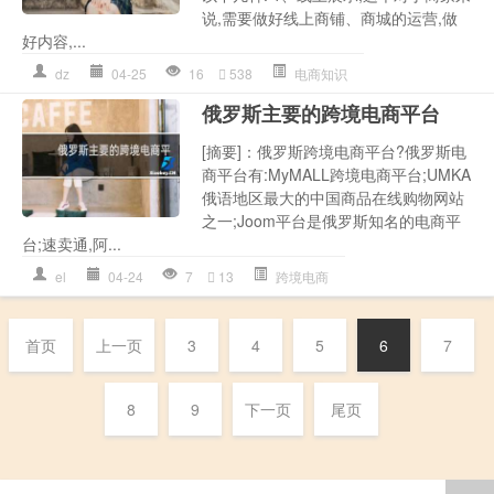
说,需要做好线上商铺、商城的运营,做
好内容,...
dz
04-25
16
538
电商知识
俄罗斯主要的跨境电商平台
[摘要]：俄罗斯跨境电商平台?俄罗斯电
商平台有:MyMALL跨境电商平台;UMKA
俄语地区最大的中国商品在线购物网站
之一;Joom平台是俄罗斯知名的电商平
台;速卖通,阿...
el
04-24
7
13
跨境电商
首页
上一页
3
4
5
6
7
8
9
下一页
尾页