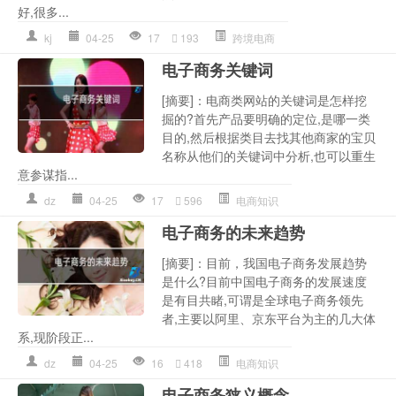
好,很多...
kj
04-25
17
193
跨境电商
电子商务关键词
[摘要]：电商类网站的关键词是怎样挖
掘的?首先产品要明确的定位,是哪一类
目的,然后根据类目去找其他商家的宝贝
名称从他们的关键词中分析,也可以重生
意参谋指...
dz
04-25
17
596
电商知识
电子商务的未来趋势
[摘要]：目前，我国电子商务发展趋势
是什么?目前中国电子商务的发展速度
是有目共睹,可谓是全球电子商务领先
者,主要以阿里、京东平台为主的几大体
系,现阶段正...
dz
04-25
16
418
电商知识
电子商务狭义概念