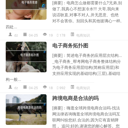
[摘要]：电商怎么做都需要什么?兄弟,别
做了,我真心不想泼冷水!!! 大哥,我向来
说话耿直,对事不对人,并无恶意、也绝
对不会害你。别回头和其他玻璃心一样,
四处...
dz
04-25
19
178
电商知识
电子商务拓扑图
[摘要]：简述电子商务的应用层次结构...
_电子商务_帮考网电子商务整体结构分
为电子商务应用层结构(简称应用层)和
支持应用实现的基础结构(三层),基础结
构一般...
dz
04-25
18
992
电商知识
跨境电商是合法的吗
[摘要]：嗨逛全球跨境电商合法吗-找法
网法律咨询嗨逛全球跨境电商合法吗互
联网纠纷您好,合法的,因为它有直销牌
照 。追问:好的,谢谢您的耐心解答。您