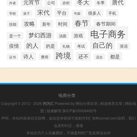
冬天
唐代
元宵节
公司
冬季
农村
作者
宋代
平台
很多人
手机
年龄
学校
孩子
春节
攻略
时间
春节期间
新年
技能
电子商务
梦幻西游
游戏
是一个
汤圆
自己的
的人
疫情
的是
考试
礼物
英语
跨境
诗人
还不
都是
证书
费用
适合
电商分类
Copyright © 2012 - 2026
利为汇
Powered by
网站分类目录
|
精选推荐文章
|
网站地
图
|
疑难解答
陕ICP备05009492号
声明：本站内容来自互联网，如信息有错误可发邮件到f_fb#foxmail.com说明，我们
会及时纠正，谢谢
本站仅为个人兴趣爱好，不接盈利性广告及商业合作