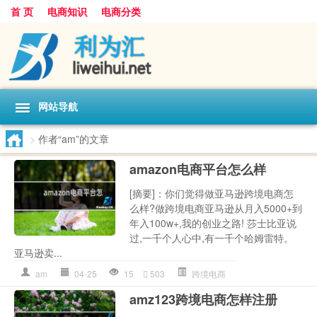
首 页
电商知识
电商分类
网站导航
>
作者“am”的文章
amazon电商平台怎么样
[摘要]：你们觉得做亚马逊跨境电商怎
么样?做跨境电商亚马逊从月入5000+到
年入100w+,我的创业之路! 莎士比亚说
过,一千个人心中,有一千个哈姆雷特。
亚马逊卖...
am
04-25
15
503
跨境电商
amz123跨境电商怎样注册