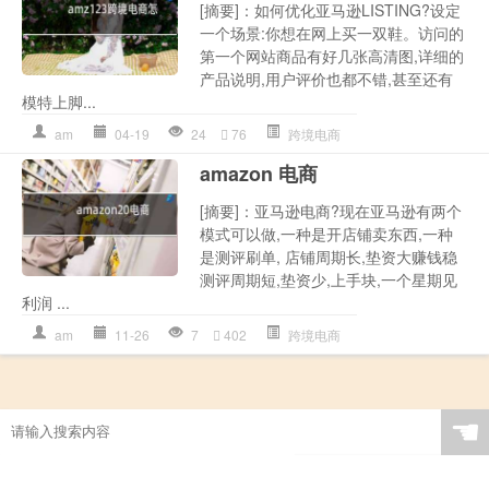
[摘要]：如何优化亚马逊LISTING?设定
一个场景:你想在网上买一双鞋。访问的
第一个网站商品有好几张高清图,详细的
产品说明,用户评价也都不错,甚至还有
模特上脚...
am
04-19
24
76
跨境电商
amazon 电商
[摘要]：亚马逊电商?现在亚马逊有两个
模式可以做,一种是开店铺卖东西,一种
是测评刷单, 店铺周期长,垫资大赚钱稳
测评周期短,垫资少,上手块,一个星期见
利润 ...
am
11-26
7
402
跨境电商
☚