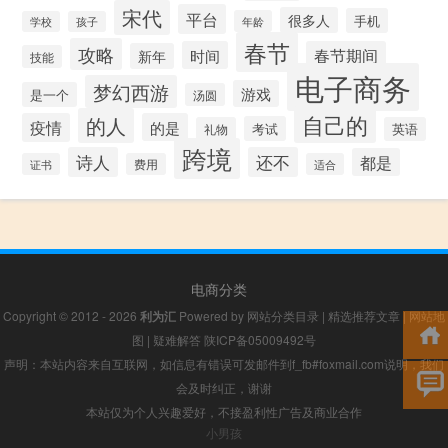
宋代
平台
很多人
手机
年龄
学校
孩子
春节
攻略
时间
春节期间
新年
技能
电子商务
梦幻西游
游戏
是一个
汤圆
自己的
的人
疫情
的是
考试
礼物
英语
跨境
诗人
还不
都是
证书
费用
适合
电商分类
Copyright © 2012 - 2026
利为汇
Powered by
网站分类目录
|
精选推荐文章
|
网站地
图
|
疑难解答
陕ICP备05009492号
声明：本站内容来自互联网，如信息有错误可发邮件到f_fb#foxmail.com说明，我们
会及时纠正，谢谢
本站仅为个人兴趣爱好，不接盈利性广告及商业合作
小男孩