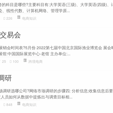
考的科目是哪些?主要科目有:大学英语(三级)、大学英语(四级)
论、线性代数、计算机网络、管理学原...
226
电商知识
商交易会
具展销会时间表?5月份 2022第七届中国北京国际渔业博览会 展会时间
日 展馆:中国国际展览中心-老馆 主办单位:...
25
100
跨境电商
调研
市场调研选哪公司?网络市场调研的步骤四: 分析信息;收集信息后
人员如何从数据中提炼出与调查目标相...
848
电商知识