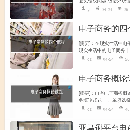
避免侵权问题,包括外观侵
yl
04-24
25
电子商务的四
[摘要]：在现实生活中
现实生活中的电子商务丰富
dz
04-24
28
电子商务概论
[摘要]：自考电子商务概
务概论试题 一、单项选择题(
dz
04-24
40
亚马逊平台电