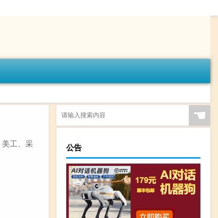
☚
、美工、采
公告