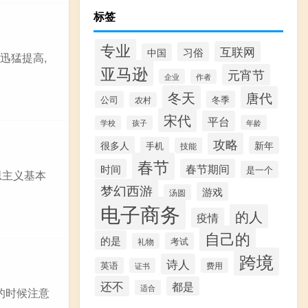
标签
专业
互联网
习俗
中国
迅猛提高,
亚马逊
元宵节
企业
作者
冬天
唐代
公司
冬季
农村
宋代
平台
年龄
学校
孩子
攻略
很多人
新年
手机
技能
春节
时间
春节期间
是一个
克思主义基本
梦幻西游
游戏
汤圆
电子商务
的人
疫情
自己的
的是
考试
礼物
跨境
诗人
英语
证书
费用
还不
都是
适合
的时候注意