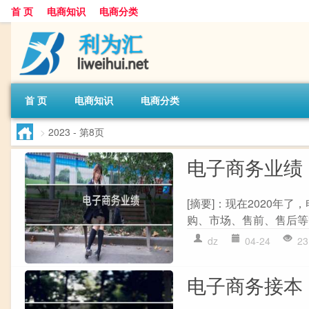
首 页
电商知识
电商分类
首 页
电商知识
电商分类
>
2023
- 第8页
电子商务业绩
[摘要]：现在2020年
购、市场、售前、售后等等
dz
04-24
23
电子商务接本