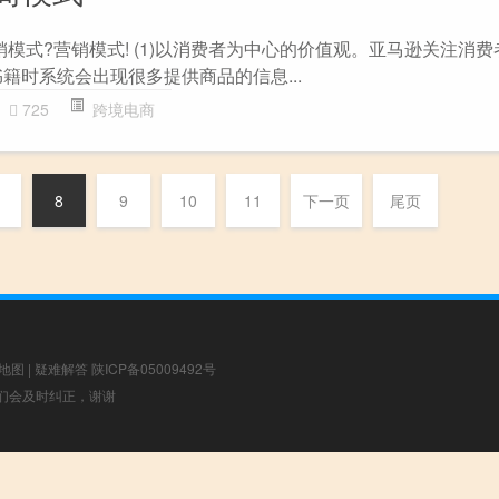
销模式?营销模式! (1)以消费者为中心的价值观。亚马逊关注消费
籍时系统会出现很多提供商品的信息...
725
跨境电商
8
9
10
11
下一页
尾页
地图
|
疑难解答
陕ICP备05009492号
，我们会及时纠正，谢谢