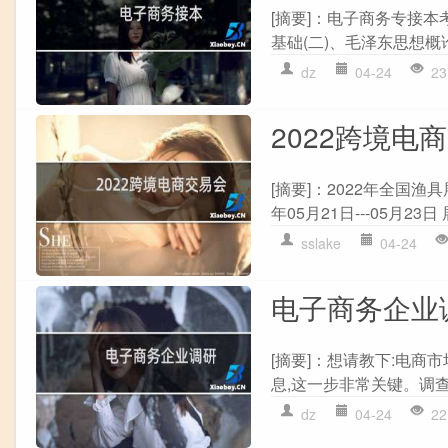
[摘要]：电子商务专接本
基础(二)、毛泽东思想概
dz
04-24
23
2022跨境电
[摘要]：2022年全国渔
年05月21日---05月23
sslake
04-24
电子商务企业
[摘要]：想请教下:电商
息,这一步非常关键。调查
dz
04-24
22