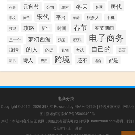
冬天
唐代
元宵节
公司
冬季
农村
作者
宋代
平台
很多人
手机
年龄
学校
孩子
春节
攻略
时间
春节期间
新年
技能
电子商务
梦幻西游
游戏
是一个
汤圆
自己的
的人
疫情
的是
考试
礼物
英语
跨境
诗人
还不
都是
证书
费用
适合
电商分类
Copyright © 2012 - 2026
利为汇
Powered by
网站分类目录
|
精选推荐文章
|
网站地
图
|
疑难解答
陕ICP备05009492号
声明：本站内容来自互联网，如信息有错误可发邮件到f_fb#foxmail.com说明，我们
会及时纠正，谢谢