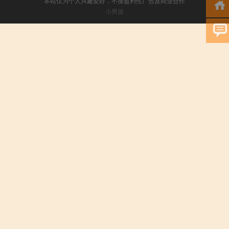
本站仅为个人兴趣爱好，不接盈利性广告及商业合作
小男孩