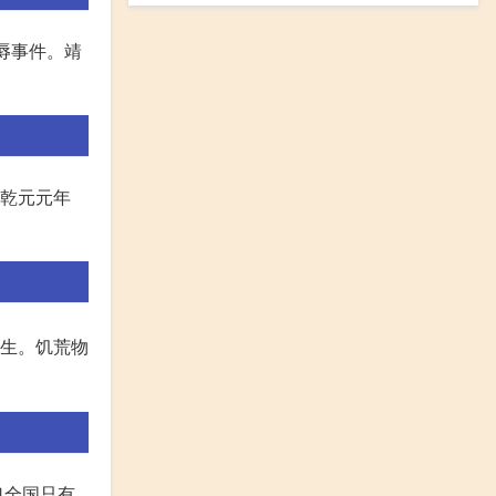
辱事件。靖
 乾元元年
重生。饥荒物
口全国只有