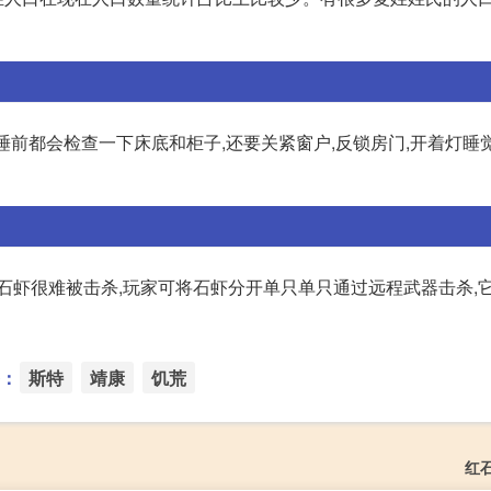
睡前都会检查一下床底和柜子,还要关紧窗户,反锁房门,开着灯睡
石虾很难被击杀,玩家可将石虾分开单只单只通过远程武器击杀,
：
斯特
靖康
饥荒
红