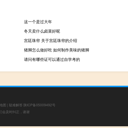
这一个是过大年
冬天卖什么卤菜好呢
宫廷珠帘 关于宫廷珠帘的介绍
猪脚怎么做好吃 如何制作美味的猪脚
请问有哪些证可以通过自学考的
地图
|
疑难解答
陕ICP备05009492号
，我们会及时纠正，谢谢