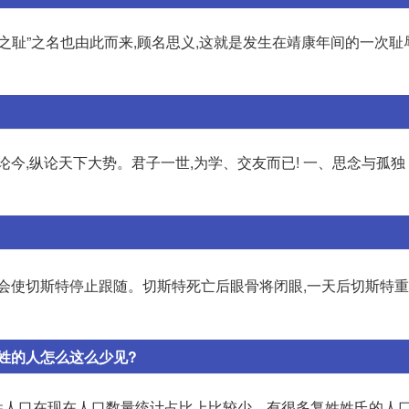
之耻”之名也由此而来,顾名思义,这就是发生在靖康年间的一次耻
今,纵论天下大势。君子一世,为学、交友而已! 一、思念与孤独
会使切斯特停止跟随。切斯特死亡后眼骨将闭眼,一天后切斯特
姓的人怎么这么少见?
姓人口在现在人口数量统计占比上比较少。有很多复姓姓氏的人