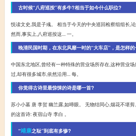
古时候“八府巡按”有多牛?相当于如今什么职位?
悦读文史,我是子彧。 相当于今天的中央巡回检察组组长,论
然而,事实上,八府巡按这... 一。
晚清民国时期，在东北风靡一时的“大车店”，是怎样的
中国东北地区,曾经有一种特殊的营业场所存在,这种营业场
过,却有很多城市,依然沿用... 每。
你觉得古诗里最惊悚的诗是哪一首?
苏小小墓 唐 李贺 幽兰露,如啼眼。 无物结同心,烟花不堪剪。
的这首诗: 夜宿山寺 李白 。
靖康
“
之耻”到底有多惨?