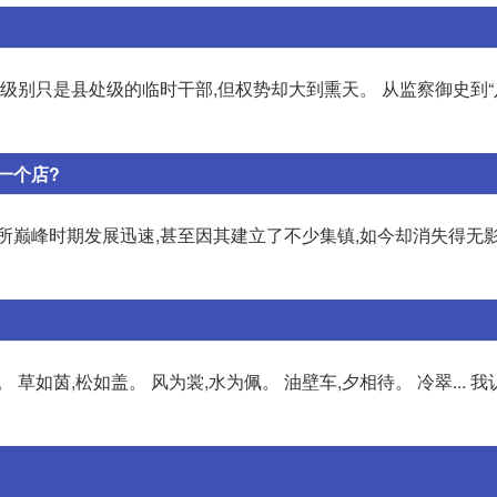
级别只是县处级的临时干部,但权势却大到熏天。 从监察御史到“
一个店?
所巅峰时期发展迅速,甚至因其建立了不少集镇,如今却消失得无影
 草如茵,松如盖。 风为裳,水为佩。 油壁车,夕相待。 冷翠... 