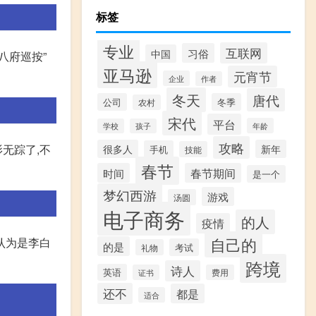
标签
专业
互联网
习俗
中国
八府巡按”
亚马逊
元宵节
企业
作者
冬天
唐代
公司
冬季
农村
宋代
平台
年龄
学校
孩子
攻略
无踪了,不
很多人
新年
手机
技能
春节
时间
春节期间
是一个
梦幻西游
游戏
汤圆
电子商务
的人
疫情
自己的
我认为是李白
的是
考试
礼物
跨境
诗人
英语
证书
费用
还不
都是
适合