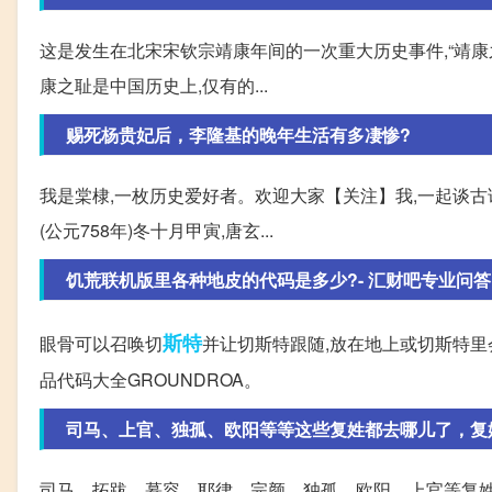
这是发生在北宋宋钦宗靖康年间的一次重大历史事件,“靖康
康之耻是中国历史上,仅有的...
赐死杨贵妃后，李隆基的晚年生活有多凄惨?
我是棠棣,一枚历史爱好者。欢迎大家【关注】我,一起谈古论
(公元758年)冬十月甲寅,唐玄...
饥荒联机版里各种地皮的代码是多少?- 汇财吧专业问答
斯特
眼骨可以召唤切
并让切斯特跟随,放在地上或切斯特里
品代码大全GROUNDROA。
司马、上官、独孤、欧阳等等这些复姓都去哪儿了，复
司马、拓跋、慕容、耶律、完颜、独孤、欧阳、上官等复