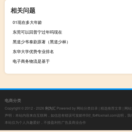
相关问题
01现在多大年龄
东莞可以回普宁过年吗现在
黑道少爷泰剧原著（黑道少林）
东华大学优势专业排名
电子商务物流是基于
电商分类
Copyright © 2012 - 2026
利为汇
Powered by
网站分类目录
|
精选推荐文章
|
网站
声明：本站内容来自互联网，如信息有错误可发邮件到f_fb#foxmail.com说明
本站仅为个人兴趣爱好，不接盈利性广告及商业合作