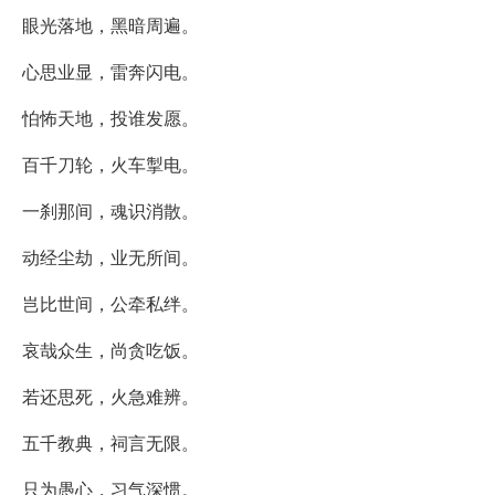
眼光落地，黑暗周遍。
心思业显，雷奔闪电。
怕怖天地，投谁发愿。
百千刀轮，火车掣电。
一刹那间，魂识消散。
动经尘劫，业无所间。
岂比世间，公牵私绊。
哀哉众生，尚贪吃饭。
若还思死，火急难辨。
五千教典，祠言无限。
只为愚心，习气深惯。