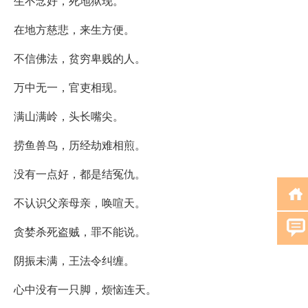
生不念好，死地狱现。
在地方慈悲，来生方便。
不信佛法，贫穷卑贱的人。
万中无一，官吏相现。
满山满岭，头长嘴尖。
捞鱼兽鸟，历经劫难相煎。
没有一点好，都是结冤仇。
不认识父亲母亲，唤喧天。
贪婪杀死盗贼，罪不能说。
阴振未满，王法令纠缠。
心中没有一只脚，烦恼连天。