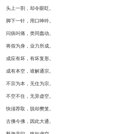
头上一劄，却令眼眨。
脚下一针，用口呻吟。
问病叫痛，类同蠢动。
将假为身，业力所成。
成应有坏，有坏复形。
成有本空，谁解通宗。
不宗为本，无住为宗。
不空不住，无异虚空。
快须荐取，脱却樊笼。
古佛今佛，因此大通。
释迦亲印，犹如虚空。