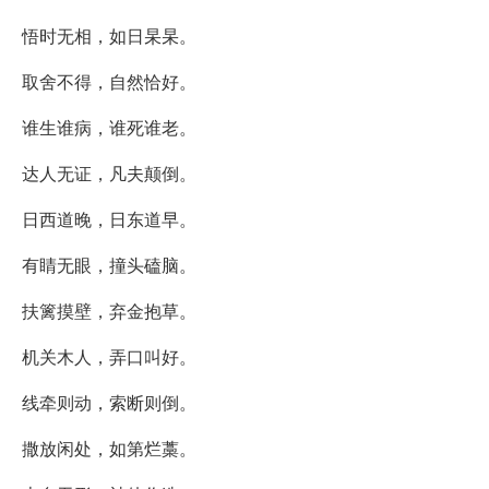
悟时无相，如日杲杲。
取舍不得，自然恰好。
谁生谁病，谁死谁老。
达人无证，凡夫颠倒。
日西道晚，日东道早。
有睛无眼，撞头磕脑。
扶篱摸壁，弃金抱草。
机关木人，弄口叫好。
线牵则动，索断则倒。
撒放闲处，如第烂藁。