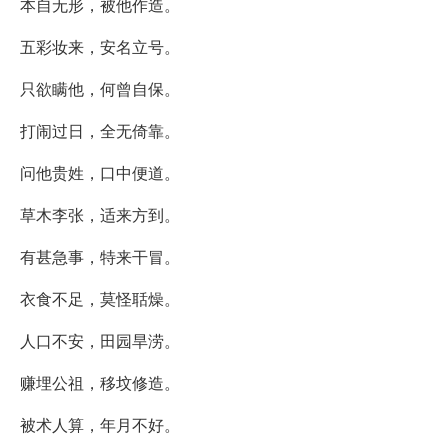
本自无形，被他作造。
五彩妆来，安名立号。
只欲瞒他，何曾自保。
打闹过日，全无倚靠。
问他贵姓，口中便道。
草木李张，适来方到。
有甚急事，特来干冒。
衣食不足，莫怪聒燥。
人口不安，田园旱涝。
赚埋公祖，移坟修造。
被术人算，年月不好。