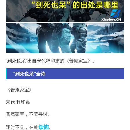
“到死也呆”出自宋代释印肃的《普庵家宝》。
“到死也呆”全诗
《普庵家宝》
宋代 释印肃
普庵家宝，不著寻讨。
烦恼
迷时不见，在处
。