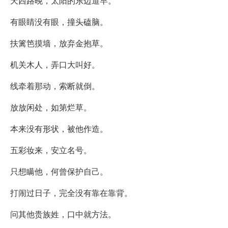
天西路晚，太阳的东边道早。
有眼睛没有眼，撞头磕脑。
扶篱笆摸墙，放弃金抱草。
机关木人，弄口大叫好。
线牵着那动，索断就倒。
放放闲处，如第烂草。
本来没有形状，被他作造。
五彩妆来，安立名号。
只想瞒他，何曾保护自己。
打闹过日子，完全没有靠在靠背。
问其他贵族姓，口中就方法。