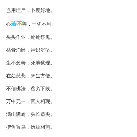
岂用埋尸，卜度好地。
若不
心
善，一切不利。
头头作业，处处祭鬼。
枯骨消磨，神识沉坠。
生不念善，死地狱现。
在处慈悲，来生方便。
不信佛法，贫穷下贱。
万中无一，官人相现。
满山满岭，头长觜尖。
捞鱼罝鸟，历劫相煎。