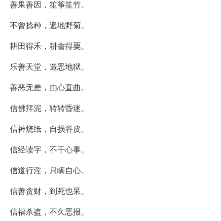
善果善因，笙筝笙竹。
不曾捻种，遍地野菊。
耕田得禾，耕畲得粟。
乐善天堂，造恶地狱。
善恶无差，由心直曲。
信佛拜泥，转转昏迷。
信神烧纸，自损谷皮。
信经读字，不干心事。
信道行淫，只瞒自心。
信善贪财，到死也呆。
信福杀盗，不久恶报。