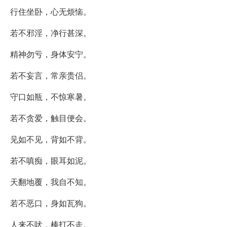
行住坐卧，心无烦恼。
若不邪淫，净行甚深。
精神勿亏，身体安宁。
若不妄言，常亲贵侣。
守口如瓶，不惊寒暑。
若不贪爱，触目便会。
见如不见，背如不背。
若不嗔痴，眼耳如泥。
天翻地覆，我自不知。
若不恶口，身如瓦狗。
人来不吠，棒打不走。