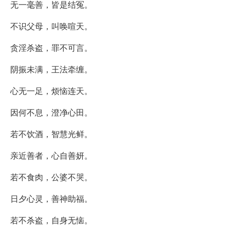
无一毫善，皆是结冤。
不识父母，叫唤喧天。
贪淫杀盗，罪不可言。
阴振未满，王法牵缠。
心无一足，烦恼连天。
因何不息，澄净心田。
若不饮酒，智慧光鲜。
亲近善者，心自善妍。
若不食肉，公婆不哭。
日夕心灵，善神助福。
若不杀盗，自身无恼。