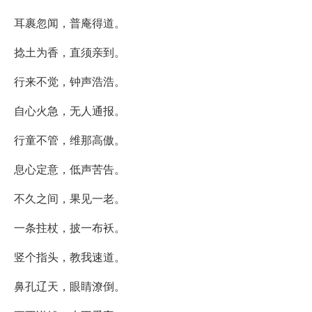
耳裹忽闻，普庵得道。
捻土为香，直须亲到。
行来不觉，钟声浩浩。
自心火急，无人通报。
行童不管，维那高傲。
息心定意，低声苦告。
不久之间，果见一老。
一条拄杖，披一布袄。
竖个指头，教我速道。
鼻孔辽天，眼睛潦倒。