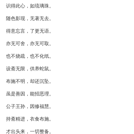
识得此心，如琉璃珠。
随色影现，无著无去。
得意忘言，了更无语。
亦无可舍，亦无可取。
也不烧疏，也不化纸。
设斋无限，供养蛇鼠。
布施不明，却还沉坠。
虽是善因，能招恶理。
公子王孙，因修福慧。
持斋精进，衣食布施。
才出头来，一切整备。