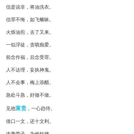
信是说非，将油洗衣。
信罪不悔，如飞蛾昧。
火烁油煎，去了又来。
一似浮徒，贪嗔痴爱。
前念作福，后念受罪。
人不达理，妄执神鬼。
人不会事，梅上添醋。
急处斗急，好做不做。
富贵
见他
，一心趋侍。
借口一文，还十文利。
连妻带子，为他奴婢。