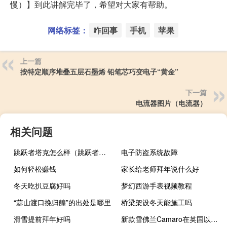
慢）】到此讲解完毕了，希望对大家有帮助。
网络标签：
咋回事
手机
苹果
上一篇
按特定顺序堆叠五层石墨烯 铅笔芯巧变电子“黄金”
下一篇
电流器图片（电流器）
相关问题
跳跃者塔克怎么样（跳跃者塔克）
电子防盗系统故障
如何轻松赚钱
家长给老师拜年说什么好
冬天吃扒豆腐好吗
梦幻西游手表视频教程
“蒜山渡口挽归艎”的出处是哪里
桥梁架设冬天能施工吗
滑雪提前拜年好吗
新款雪佛兰Camaro在英国以32,500英镑的价格出售