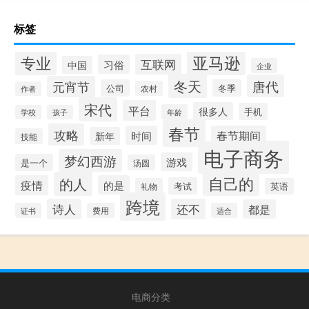
标签
专业
亚马逊
互联网
习俗
中国
企业
冬天
唐代
元宵节
公司
冬季
农村
作者
宋代
平台
很多人
手机
年龄
学校
孩子
春节
攻略
时间
春节期间
新年
技能
电子商务
梦幻西游
游戏
是一个
汤圆
自己的
的人
疫情
的是
考试
礼物
英语
跨境
诗人
还不
都是
证书
费用
适合
电商分类