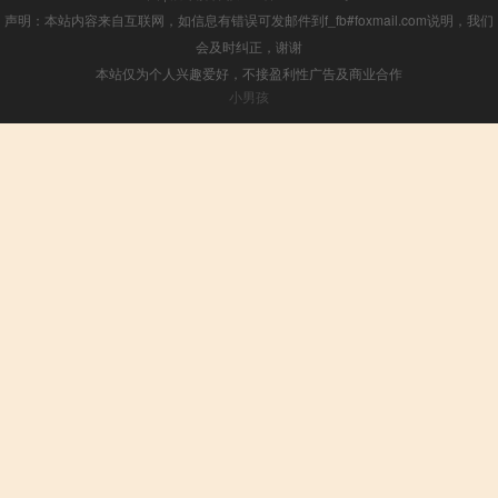
声明：本站内容来自互联网，如信息有错误可发邮件到f_fb#foxmail.com说明，我们
会及时纠正，谢谢
本站仅为个人兴趣爱好，不接盈利性广告及商业合作
小男孩