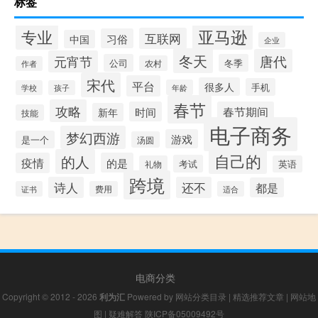
标签
专业
亚马逊
互联网
习俗
中国
企业
冬天
唐代
元宵节
公司
冬季
农村
作者
宋代
平台
很多人
手机
年龄
学校
孩子
春节
攻略
时间
春节期间
新年
技能
电子商务
梦幻西游
游戏
是一个
汤圆
自己的
的人
疫情
的是
考试
礼物
英语
跨境
诗人
还不
都是
证书
费用
适合
电商分类
Copyright © 2012 - 2026
利为汇
Powered by
网站分类目录
|
精选推荐文章
|
网站地
图
|
疑难解答
陕ICP备05009492号