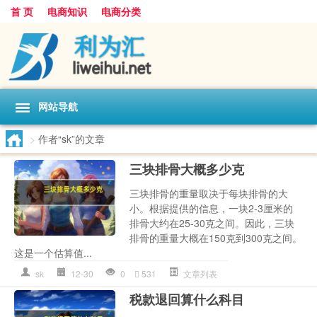
首 页
电商知识
电商分类
网站导航
>
作者“sk”的文章
三块排骨大概多少克
三块排骨的重量取决于每块排骨的大
小。根据提供的信息，一块2-3厘米的
排骨大约在25-30克之间。因此，三块
排骨的重量大概在150克到300克之间。
这是一个估算值...
sk
12-30
0
531
文章列表
税款退回算什么科目