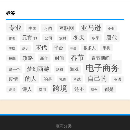
标签
专业
亚马逊
互联网
习俗
中国
企业
冬天
唐代
元宵节
公司
冬季
农村
作者
宋代
平台
很多人
手机
年龄
学校
孩子
春节
攻略
时间
春节期间
新年
技能
电子商务
梦幻西游
游戏
是一个
汤圆
自己的
的人
疫情
的是
考试
礼物
英语
跨境
诗人
还不
都是
证书
费用
适合
电商分类