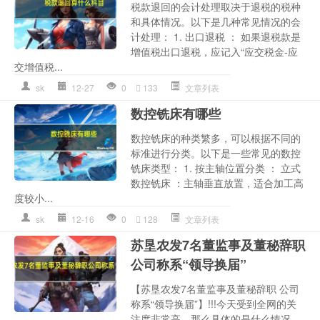
税款退回的会计处理取决于退税的税种
和具体情况。以下是几种常见情况的会
计处理： 1. 出口退税 ： 如果退税款是
增值税出口退税，应记入“应交税金-应
交增值税...
sk
12-27
0
133
文章列表
数控铣床有哪些
数控铣床的种类繁多，可以根据不同的
标准进行分类。以下是一些常见的数控
铣床类型： 1. 按主轴位置分类 ： 立式
数控铣床 ：主轴垂直放置，适合加工高
度较小...
sk
12-16
0
128
文章列表
苏垦农发7名董监事及董秘辞职
公司称系“领导换届”
【苏垦农发7名董监事及董秘辞职 公司
称系“领导换届”】!!!今天受到全网的关
注度非常高，那么具体的是什么情况