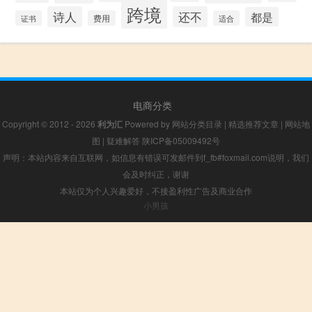
跨境
诗人
还不
都是
证书
费用
适合
电商分类
Copyright © 2012 - 2026
利为汇
Powered by
网站分类目录
|
精选推荐文章
|
网站地
图
|
疑难解答
陕ICP备05009492号
声明：本站内容来自互联网，如信息有错误可发邮件到f_fb#foxmail.com说明，我们
会及时纠正，谢谢
本站仅为个人兴趣爱好，不接盈利性广告及商业合作
小男孩