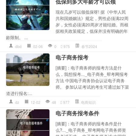
低保到多大年龄才可以领
现在几岁可以领低保呀! 据《中华人民
共和国婚姻法》规定，男性必须满22周
岁，女性必须满20周岁才能结婚。而根
据相关政策规定，低保并没有明确的年
龄限制。 ...
dbd
02-06
0
975
春节2024
电子商务报考
[摘要]：电子商务师的报考方法是什
么，我想报考..._电子商务_帮考网报考
方法 中国电子商务协会认证电子商务
师。 参加认证考试的考生可通过如下渠
道进行报名:...
dz
12-02
48
977
电商知识
电子商务报考条件
[摘要]：电子商务师的报考条件是什
么?..._电子商务_帮考网电子商务师资