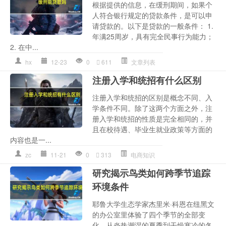
根据提供的信息，在缓刑期间，如果个
人符合银行规定的贷款条件，是可以申
请贷款的。以下是贷款的一般条件： 1.
年满25周岁，具有完全民事行为能力；
2. 在中...
hx
12-23
0
611
文章列表
注册入学和统招有什么区别
注册入学和统招的区别是概念不同、入
学条件不同。除了这两个方面之外，注
册入学和统招的性质是完全相同的，并
且在校待遇、毕业生就业政策等方面的
内容也是一...
zc
11-21
0
313
电商知识
研究揭示鸟类如何跨季节追踪
环境条件
耶鲁大学生态学家杰里米·科恩在纽黑文
的办公室里体验了四个季节的全部变
化，从炎热潮湿的夏季到干燥寒冷的冬