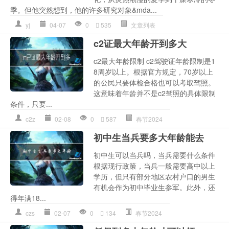
季。但他突然想到，他的许多研究对象&mda...
yj
04-07
0
535
文章列表
c2证最大年龄开到多大
c2最大年龄限制 c2驾驶证年龄限制是1
8周岁以上。根据官方规定，70岁以上
的公民只要体检合格也可以考取驾照。
这意味着年龄并不是c2驾照的具体限制
条件，只要...
c2z
02-08
0
587
春节2024
初中生当兵要多大年龄能去
初中生可以当兵吗，当兵需要什么条件
根据现行政策，当兵一般需要高中以上
学历，但只有部分地区农村户口的男生
有机会作为初中毕业生参军。此外，还
得年满18...
czs
02-07
0
134
春节2024