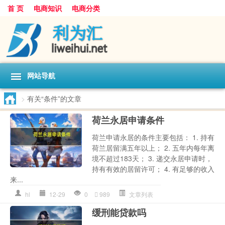
首 页
电商知识
电商分类
网站导航
>
有关“条件”的文章
荷兰永居申请条件
荷兰申请永居的条件主要包括： 1. 持有
荷兰居留满五年以上； 2. 五年内每年离
境不超过183天； 3. 递交永居申请时，
持有有效的居留许可； 4. 有足够的收入
来...
hl
12-29
0
989
文章列表
缓刑能贷款吗