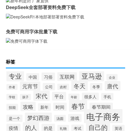
DeepSeek全套部署资料免费下载
免费可商用字体批量下载
标签
专业
亚马逊
互联网
习俗
中国
企业
冬天
唐代
元宵节
公司
冬季
农村
作者
宋代
平台
很多人
手机
年龄
学校
孩子
春节
攻略
时间
春节期间
新年
技能
电子商务
梦幻西游
游戏
是一个
汤圆
自己的
的人
疫情
的是
考试
礼物
英语