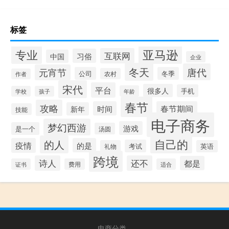
标签
专业
亚马逊
互联网
习俗
中国
企业
冬天
唐代
元宵节
公司
冬季
农村
作者
宋代
平台
很多人
手机
年龄
学校
孩子
春节
攻略
时间
春节期间
新年
技能
电子商务
梦幻西游
游戏
是一个
汤圆
自己的
的人
疫情
的是
考试
礼物
英语
跨境
诗人
还不
都是
证书
费用
适合
电商分类