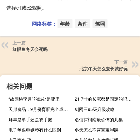
选择c1或c2驾照。
网络标签：
年龄
条件
驾照
上一篇
红眼鱼冬天会死吗
下一篇
北京冬天怎么去长城好玩
相关问题
“故园桃李月”的出处是哪里
21 7寸的长宽都是固定的吗对吗（21 7寸的长宽都是固定的吗）
天邦食品：9月份育肥完全成本已降至17元出头
剑网三95级升级攻略
拜年是单手还是双手握
名侦探柯南最恐怖的几集
电子琴跟电钢琴有什么区别
冬天怎么不露宝宝脚踝
电子商务 班
春节前做花卉生意行吗