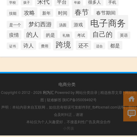
宋代
平台
很多人
手机
年龄
学校
孩子
春节
攻略
时间
春节期间
新年
技能
电子商务
梦幻西游
游戏
是一个
汤圆
自己的
的人
疫情
的是
考试
礼物
英语
跨境
诗人
还不
都是
证书
费用
适合
电商分类
Copyright © 2012 - 2026
利为汇
Powered by
网站分类目录
|
精选推荐文章
|
网站地
图
|
疑难解答
陕ICP备05009492号
声明：本站内容来自互联网，如信息有错误可发邮件到f_fb#foxmail.com说明，我们
会及时纠正，谢谢
本站仅为个人兴趣爱好，不接盈利性广告及商业合作
小男孩