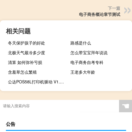
下一篇
电子商务概论章节测试
相关问题
冬天保护孩子的好处
路感是什么
北极天气最冷多少度
怎么带宝宝拜年说说
清算 如何弥补亏损
电子商务自考专科
含羞草怎么繁殖
王老多大年龄
公达POS58L打印机驱动 V1.0 官方版（公达POS58L打印机驱动 V1.0 官方版功能简介）
☚
公告