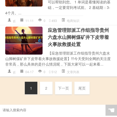
可以帮助到您。 1 单词是看懂阅读的基
础，一定要背到考试前。 2 基础期：3-
4个月。...
yj
11-11
0
493
电商知识
应急管理部派工作组指导贵州
六盘水山脚树煤矿井下皮带着
火事故救援处置
【应急管理部派工作组指导贵州六盘水
山脚树煤矿井下皮带着火事故救援处置】!!!今天受到全网的关注度
非常高，那么具体的是什么情况呢，下面大家可以一起来看...
yj
04-17
0
512
文章列表
1
2
下一页
尾页
☚