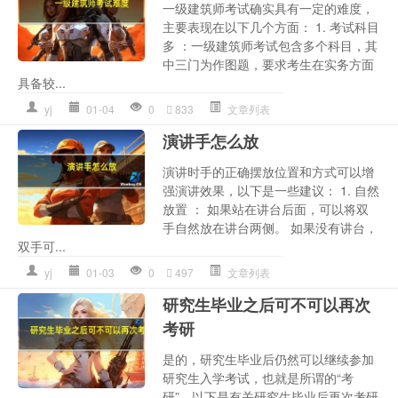
一级建筑师考试确实具有一定的难度，
主要表现在以下几个方面： 1. 考试科目
多 ：一级建筑师考试包含多个科目，其
中三门为作图题，要求考生在实务方面
具备较...
yj
01-04
0
833
文章列表
演讲手怎么放
演讲时手的正确摆放位置和方式可以增
强演讲效果，以下是一些建议： 1. 自然
放置 ： 如果站在讲台后面，可以将双
手自然放在讲台两侧。 如果没有讲台，
双手可...
yj
01-03
0
497
文章列表
研究生毕业之后可不可以再次
考研
是的，研究生毕业后仍然可以继续参加
研究生入学考试，也就是所谓的“考
研”。以下是有关研究生毕业后再次考研