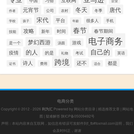
中国
企业
冬天
唐代
元宵节
公司
冬季
农村
作者
宋代
平台
很多人
手机
年龄
学校
孩子
春节
攻略
时间
春节期间
新年
技能
电子商务
梦幻西游
游戏
是一个
汤圆
自己的
的人
疫情
的是
考试
礼物
英语
跨境
诗人
还不
都是
证书
费用
适合
电商分类
Copyright © 2012 - 2026
利为汇
Powered by
网站分类目录
|
精选推荐文章
|
网站地
图
|
疑难解答
陕ICP备05009492号
声明：本站内容来自互联网，如信息有错误可发邮件到f_fb#foxmail.com说明，我们
会及时纠正，谢谢