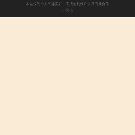
本站仅为个人兴趣爱好，不接盈利性广告及商业合作
小男孩