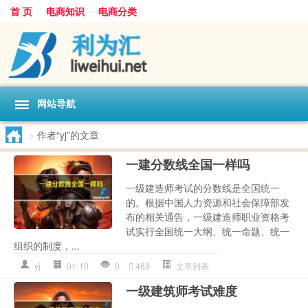
首 页
电商知识
电商分类
网站导航
>
作者“yj”的文章
一建分数线全国一样吗
一级建造师考试的分数线是全国统一
的。根据中国人力资源和社会保障部发
布的相关通告，一级建造师职业资格考
试实行全国统一大纲、统一命题、统一
组织的制度，...
yj
01-10
0
463
文章列表
一级建筑师考试难度