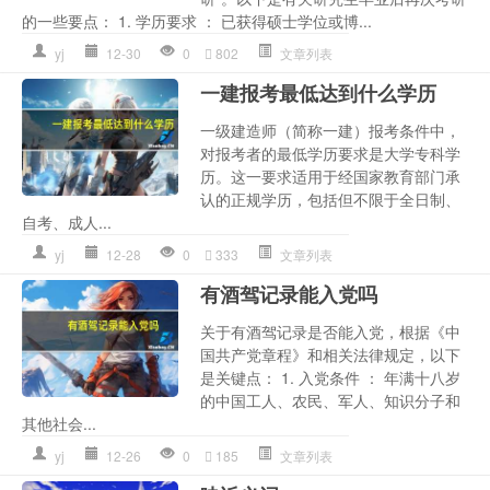
的一些要点： 1. 学历要求 ： 已获得硕士学位或博...
yj
12-30
0
802
文章列表
一建报考最低达到什么学历
一级建造师（简称一建）报考条件中，
对报考者的最低学历要求是大学专科学
历。这一要求适用于经国家教育部门承
认的正规学历，包括但不限于全日制、
自考、成人...
yj
12-28
0
333
文章列表
有酒驾记录能入党吗
关于有酒驾记录是否能入党，根据《中
国共产党章程》和相关法律规定，以下
是关键点： 1. 入党条件 ： 年满十八岁
的中国工人、农民、军人、知识分子和
其他社会...
yj
12-26
0
185
文章列表