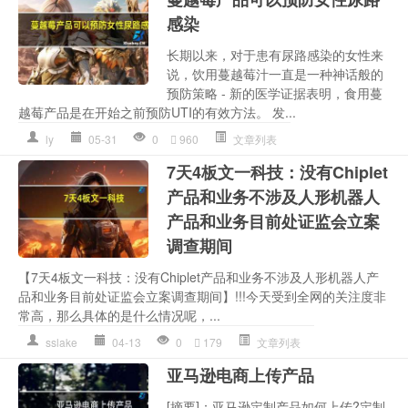
感染
长期以来，对于患有尿路感染的女性来
说，饮用蔓越莓汁一直是一种神话般的
预防策略 - 新的医学证据表明，食用蔓
越莓产品是在开始之前预防UTI的有效方法。 发...
ly
05-31
0
960
文章列表
7天4板文一科技：没有Chiplet
产品和业务不涉及人形机器人
产品和业务目前处证监会立案
调查期间
【7天4板文一科技：没有Chiplet产品和业务不涉及人形机器人产
品和业务目前处证监会立案调查期间】!!!今天受到全网的关注度非
常高，那么具体的是什么情况呢，...
sslake
04-13
0
179
文章列表
亚马逊电商上传产品
[摘要]：亚马逊定制产品如何上传?定制