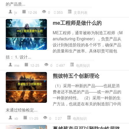
的产品质...
jx
12-26
0
353
文章列表
me工程师是做什么的
ME工程师，通常被称为制造工程师（M
anufacturing Engineer），负责产品从
设计到制造阶段的各个环节，确保产品
的质量和生产效率。具体职责可能包
括： 1. 设计...
me
12-25
0
497
电商知识
熊彼特五个创新理论
（1）采用一种新的产品——也就是消
费者还不熟悉的产品——或一种产品的
一种新的特性。 （2）采用一种新的生
产方法，也就是在有关的制造部门中尚
未通过经验检定...
xb
11-25
0
27
电商知识
蔓越莓产品可以预防女性尿路