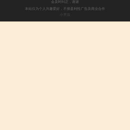
会及时纠正，谢谢
本站仅为个人兴趣爱好，不接盈利性广告及商业合作
小男孩