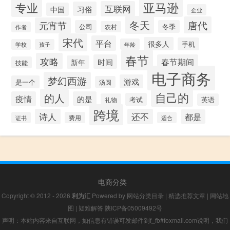
专业
亚马逊
互联网
习俗
中国
企业
冬天
唐代
元宵节
公司
冬季
农村
作者
宋代
平台
很多人
手机
年龄
学校
孩子
春节
攻略
时间
春节期间
新年
技能
电子商务
梦幻西游
游戏
是一个
汤圆
自己的
的人
疫情
的是
考试
礼物
英语
跨境
诗人
还不
都是
证书
费用
适合
电商分类
Copyright © 2012 - 2026
利为汇
Powered by
网站分类目录
|
精选推荐文章
|
网站地
图
|
疑难解答
陕ICP备05009492号
声明：本站内容来自互联网，如信息有错误可发邮件到f_fb#foxmail.com说明，我们