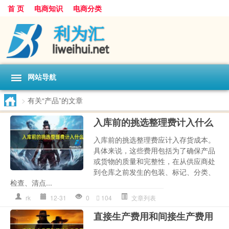
首 页
电商知识
电商分类
网站导航
>
有关“产品”的文章
入库前的挑选整理费计入什么
入库前的挑选整理费应计入存货成本。
具体来说，这些费用包括为了确保产品
或货物的质量和完整性，在从供应商处
到仓库之前发生的包装、标记、分类、
检查、清点...
rk
12-31
0
104
文章列表
直接生产费用和间接生产费用