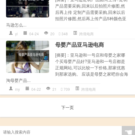
产品需要采购,回来以后拍照片修图,然
后再上传 定制产品需要采购,回来以后
拍照片修图,然后再上传产品5种颜色亚
马逊怎么...
yl
04-24
20
348
跨境电商
母婴产品亚马逊电商
[摘要]：亚马逊和一号店和母婴之家哪
个买母婴产品好?亚马逊和一号店都是
正规网站,可以比较一下价格,那家优惠
到那家选购。 应该是母婴之家吧你会海
淘母婴产品...
my
04-22
21
709
跨境电商
下一页
☚