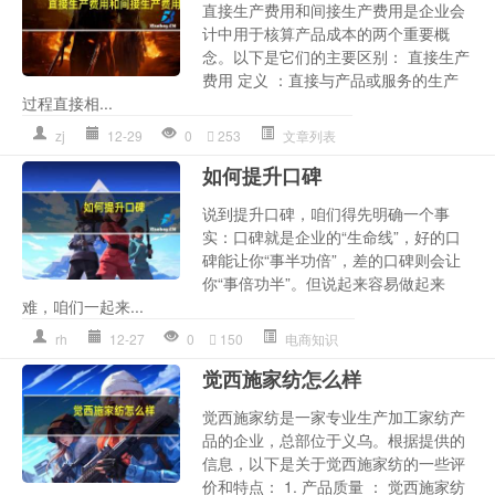
直接生产费用和间接生产费用是企业会
计中用于核算产品成本的两个重要概
念。以下是它们的主要区别： 直接生产
费用 定义 ：直接与产品或服务的生产
过程直接相...
zj
12-29
0
253
文章列表
如何提升口碑
说到提升口碑，咱们得先明确一个事
实：口碑就是企业的“生命线”，好的口
碑能让你“事半功倍”，差的口碑则会让
你“事倍功半”。但说起来容易做起来
难，咱们一起来...
rh
12-27
0
150
电商知识
觉西施家纺怎么样
觉西施家纺是一家专业生产加工家纺产
品的企业，总部位于义乌。根据提供的
信息，以下是关于觉西施家纺的一些评
价和特点： 1. 产品质量 ： 觉西施家纺