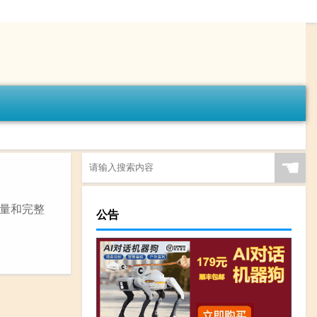
☚
量和完整
公告