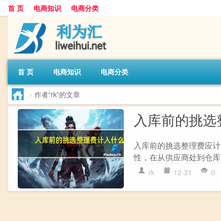
首 页
电商知识
电商分类
首 页
电商知识
电商分类
>
作者“rk”的文章
入库前的挑选
入库前的挑选整理费应计
性，在从供应商处到仓库
rk
12-31
0