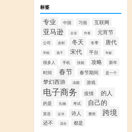
标签
专业
互联网
习俗
中国
亚马逊
元宵节
企业
作者
冬天
唐代
公司
冬季
农村
宋代
平台
年龄
学校
孩子
攻略
很多人
新年
手机
技能
春节
时间
春节期间
是一个
梦幻西游
游戏
汤圆
电子商务
的人
疫情
自己的
的是
考试
礼物
跨境
诗人
英语
证书
费用
还不
都是
适合