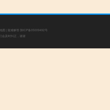
地图
|
疑难解答
陕ICP备05009492号
，我们会及时纠正，谢谢