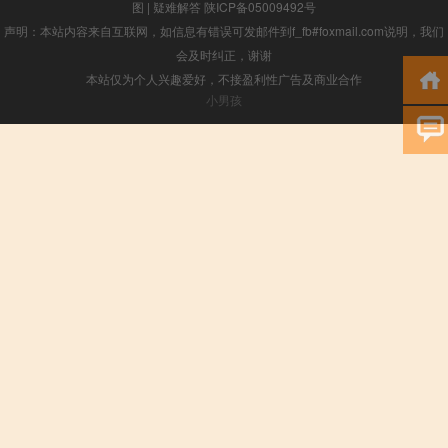
图
|
疑难解答
陕ICP备05009492号
声明：本站内容来自互联网，如信息有错误可发邮件到f_fb#foxmail.com说明，我们
会及时纠正，谢谢
本站仅为个人兴趣爱好，不接盈利性广告及商业合作
小男孩