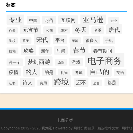
标签
专业
亚马逊
互联网
习俗
中国
企业
冬天
唐代
元宵节
公司
冬季
农村
作者
宋代
平台
很多人
手机
年龄
学校
孩子
春节
攻略
时间
春节期间
新年
技能
电子商务
梦幻西游
游戏
是一个
汤圆
自己的
的人
疫情
的是
考试
礼物
英语
跨境
诗人
还不
都是
证书
费用
适合
电商分类
Copyright © 2012 - 2026
利为汇
Powered by
网站分类目录
|
精选推荐文章
|
网站地