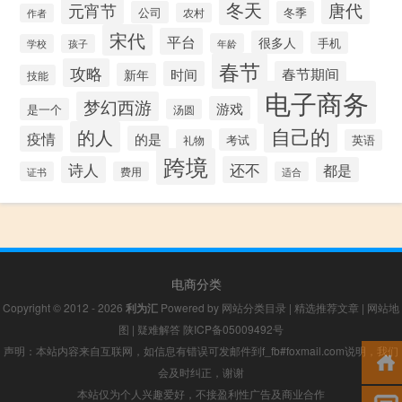
冬天
唐代
元宵节
公司
冬季
农村
作者
宋代
平台
很多人
手机
年龄
学校
孩子
春节
攻略
时间
春节期间
新年
技能
电子商务
梦幻西游
游戏
是一个
汤圆
自己的
的人
疫情
的是
考试
礼物
英语
跨境
诗人
还不
都是
证书
费用
适合
电商分类
Copyright © 2012 - 2026
利为汇
Powered by
网站分类目录
|
精选推荐文章
|
网站地
图
|
疑难解答
陕ICP备05009492号
声明：本站内容来自互联网，如信息有错误可发邮件到f_fb#foxmail.com说明，我们
会及时纠正，谢谢
本站仅为个人兴趣爱好，不接盈利性广告及商业合作