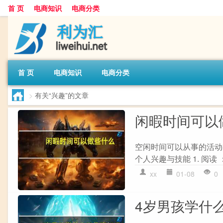
首 页
电商知识
电商分类
首 页
电商知识
电商分类
>
有关“兴趣”的文章
闲暇时间可以
空闲时间可以从事的活动
个人兴趣与技能 1. 阅读 
xx
01-08
0
4岁男孩学什