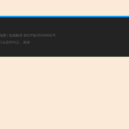
地图
|
疑难解答
陕ICP备05009492号
，我们会及时纠正，谢谢