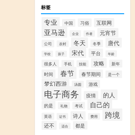
标签
专业
互联网
习俗
中国
亚马逊
元宵节
企业
作者
冬天
唐代
公司
冬季
农村
宋代
平台
年龄
学校
孩子
攻略
很多人
新年
手机
技能
春节
时间
春节期间
是一个
梦幻西游
游戏
汤圆
电子商务
的人
疫情
自己的
的是
考试
礼物
跨境
诗人
英语
证书
费用
还不
都是
适合