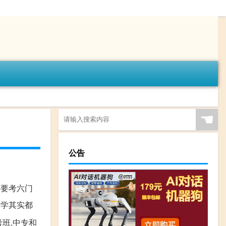
☚
公告
需要考六门
大学其实都
考班,中专和