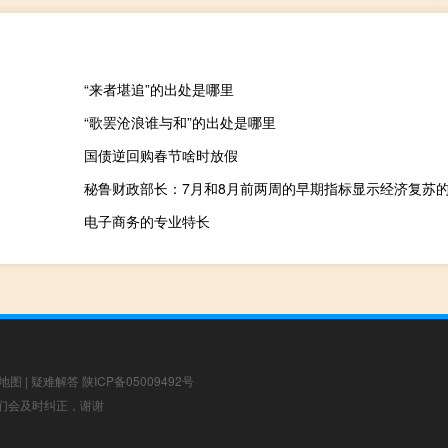
“来者堪追”的出处是哪里
“歌罢沧浪谁与和”的出处是哪里
国债逆回购春节啥时放假
电子商务的专业特长
地图
|
疑难解答
陕ICP备05009492号
，我们会及时纠正，谢谢