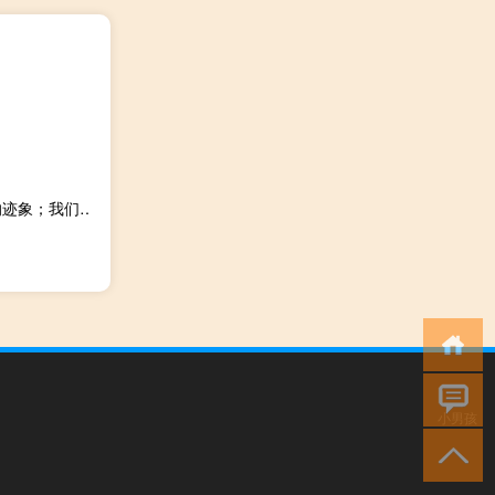
秘鲁财政部长：7月和8月前两周的早期指标显示经济复苏的迹象；我们正在实施措施以减轻厄尔尼诺天气现象的影响
小男孩