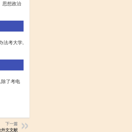
、思想政治
办法考大学,
,除了考电
下一篇
业外文文献