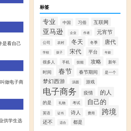
标签
专业
互联网
习俗
中国
亚马逊
元宵节
企业
作者
冬天
唐代
公司
冬季
件是看自己
农村
宋代
平台
年龄
学校
孩子
攻略
很多人
新年
手机
技能
春节
时间
春节期间
是一个
梦幻西游
就叫做电子商
游戏
汤圆
电子商务
的人
疫情
自己的
的是
考试
礼物
跨境
诗人
英语
证书
费用
业供学生选
还不
都是
适合