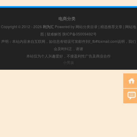
电商分类
Copyright © 2012 - 2026
利为汇
Powered by
网站分类目录
|
精选推荐文章
|
网站地
图
|
疑难解答
陕ICP备05009492号
声明：本站内容来自互联网，如信息有错误可发邮件到f_fb#foxmail.com说明，我们
会及时纠正，谢谢
本站仅为个人兴趣爱好，不接盈利性广告及商业合作
小男孩