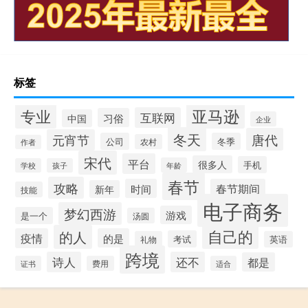
标签
专业
亚马逊
互联网
习俗
中国
企业
冬天
唐代
元宵节
公司
冬季
农村
作者
宋代
平台
很多人
手机
年龄
学校
孩子
春节
攻略
时间
春节期间
新年
技能
电子商务
梦幻西游
游戏
是一个
汤圆
自己的
的人
疫情
的是
考试
礼物
英语
跨境
诗人
还不
都是
证书
费用
适合