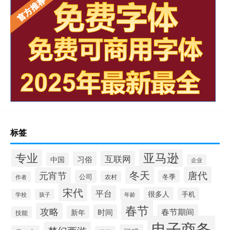
标签
专业
亚马逊
互联网
习俗
中国
企业
冬天
唐代
元宵节
公司
冬季
农村
作者
宋代
平台
很多人
手机
年龄
学校
孩子
春节
攻略
时间
春节期间
新年
技能
电子商务