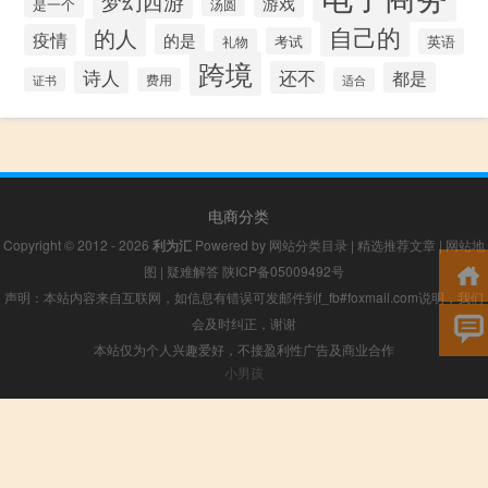
梦幻西游
游戏
是一个
汤圆
自己的
的人
疫情
的是
考试
礼物
英语
跨境
诗人
还不
都是
证书
费用
适合
电商分类
Copyright © 2012 - 2026
利为汇
Powered by
网站分类目录
|
精选推荐文章
|
网站地
图
|
疑难解答
陕ICP备05009492号
声明：本站内容来自互联网，如信息有错误可发邮件到f_fb#foxmail.com说明，我们
会及时纠正，谢谢
本站仅为个人兴趣爱好，不接盈利性广告及商业合作
小男孩