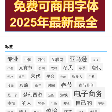
标签
专业
亚马逊
互联网
习俗
中国
企业
冬天
唐代
元宵节
公司
冬季
农村
作者
宋代
平台
很多人
手机
年龄
学校
孩子
春节
攻略
时间
春节期间
新年
技能
电子商务
梦幻西游
游戏
是一个
汤圆
自己的
的人
疫情
的是
考试
礼物
英语
跨境
诗人
还不
都是