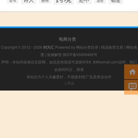
证书
费用
适合
电商分类
Copyright © 2012 - 2026
利为汇
Powered by
网站分类目录
|
精选推荐文章
|
网站地
图
|
疑难解答
陕ICP备05009492号
声明：本站内容来自互联网，如信息有错误可发邮件到f_fb#foxmail.com说明，我们
会及时纠正，谢谢
本站仅为个人兴趣爱好，不接盈利性广告及商业合作
小男孩