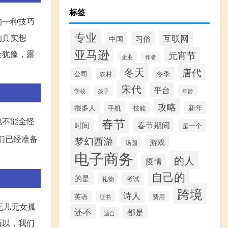
标签
的一种技巧
专业
的真实想
互联网
习俗
中国
亚马逊
会犹豫，露
元宵节
企业
作者
冬天
唐代
公司
冬季
农村
宋代
平台
年龄
学校
孩子
攻略
很多人
新年
手机
技能
春节
也不能全怪
时间
春节期间
是一个
们已经准备
梦幻西游
游戏
汤圆
电子商务
的人
疫情
自己的
的是
考试
礼物
跨境
诗人
英语
证书
费用
无儿无女孤
还不
都是
适合
所以，我们