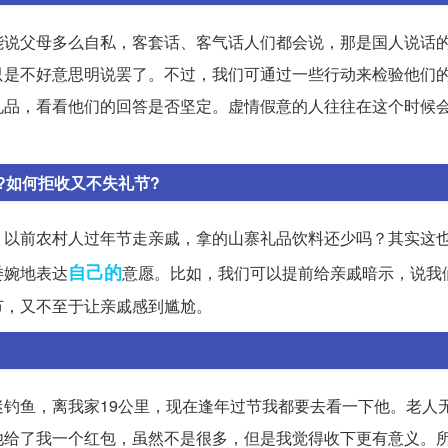
能说父母多么自私，客套话、客气话人们都会说，那是国人说话
只是不好意思明说罢了。不过，我们可通过一些行动来检验他们
礼品，看看他们的回答是否坚定。虚情假意的人往往在这个时候
?如何拒收又不失礼节?
。以前农村人过年节走亲戚，拿的山寨礼品饮料还少吗？其实这
自己的
委婉地表达
意愿。比如，我们可以提前给亲戚暗示，说我
节，又不至于让亲戚感到尴尬。
钓鱼，离我家19公里，现在逢年过节我都要去看一下他。老人
他给了我一个红包，虽然不是很多，但是我觉得收下更有意义。