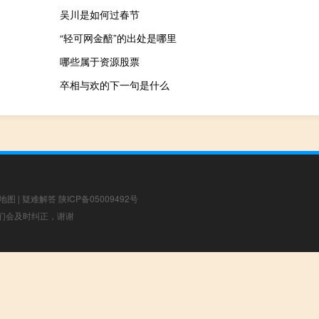
吴川是如何过春节
“轻可网金醅”的出处是哪里
哪些属于资源股票
卒相与欢的下一句是什么
地图
|
疑难解答
陕ICP备05009492号
，我们会及时纠正，谢谢