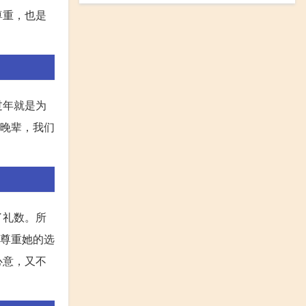
尊重，也是
过年就是为
为晚辈，我们
了礼数。所
以尊重她的选
心意，又不