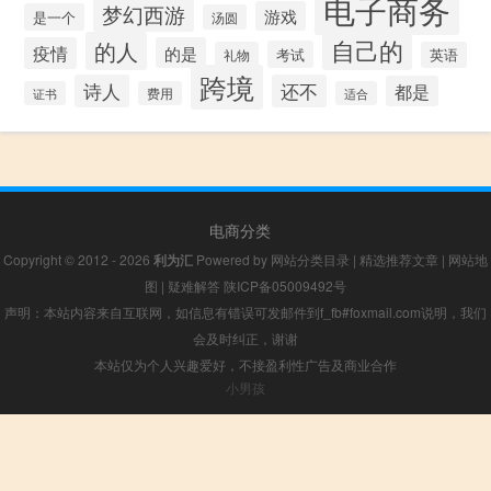
电子商务
梦幻西游
游戏
是一个
汤圆
自己的
的人
疫情
的是
考试
礼物
英语
跨境
诗人
还不
都是
证书
费用
适合
电商分类
Copyright © 2012 - 2026
利为汇
Powered by
网站分类目录
|
精选推荐文章
|
网站地
图
|
疑难解答
陕ICP备05009492号
声明：本站内容来自互联网，如信息有错误可发邮件到f_fb#foxmail.com说明，我们
会及时纠正，谢谢
本站仅为个人兴趣爱好，不接盈利性广告及商业合作
小男孩