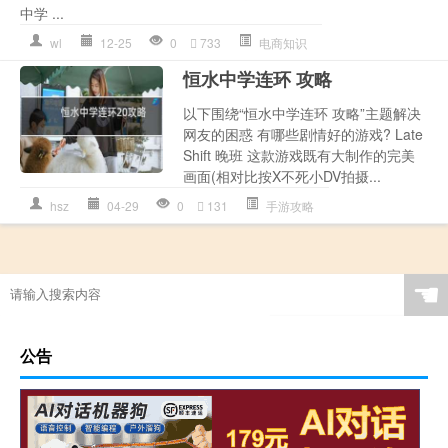
中学 ...
wl
12-25
0
733
电商知识
恒水中学连环 攻略
以下围绕“恒水中学连环 攻略”主题解决
网友的困惑 有哪些剧情好的游戏? Late
Shift 晚班 这款游戏既有大制作的完美
画面(相对比按X不死小DV拍摄...
hsz
04-29
0
131
手游攻略
☚
公告