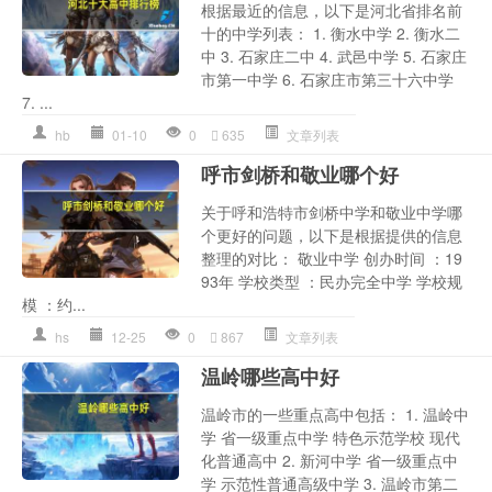
根据最近的信息，以下是河北省排名前
十的中学列表： 1. 衡水中学 2. 衡水二
中 3. 石家庄二中 4. 武邑中学 5. 石家庄
市第一中学 6. 石家庄市第三十六中学
7. ...
hb
01-10
0
635
文章列表
呼市剑桥和敬业哪个好
关于呼和浩特市剑桥中学和敬业中学哪
个更好的问题，以下是根据提供的信息
整理的对比： 敬业中学 创办时间 ：19
93年 学校类型 ：民办完全中学 学校规
模 ：约...
hs
12-25
0
867
文章列表
温岭哪些高中好
温岭市的一些重点高中包括： 1. 温岭中
学 省一级重点中学 特色示范学校 现代
化普通高中 2. 新河中学 省一级重点中
学 示范性普通高级中学 3. 温岭市第二