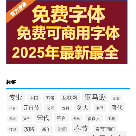
标签
专业
亚马逊
互联网
习俗
中国
企业
冬天
唐代
元宵节
公司
冬季
农村
作者
宋代
平台
很多人
手机
年龄
学校
孩子
春节
攻略
时间
春节期间
新年
技能