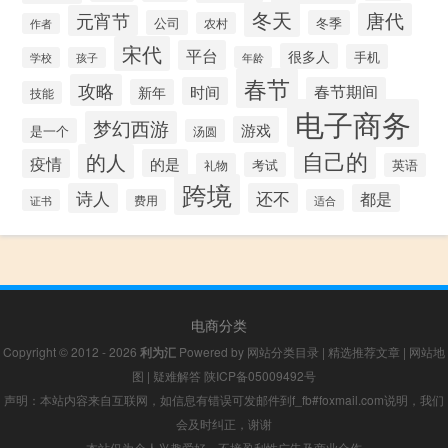
冬天
唐代
元宵节
公司
冬季
农村
作者
宋代
平台
很多人
手机
年龄
学校
孩子
春节
攻略
时间
春节期间
新年
技能
电子商务
梦幻西游
游戏
是一个
汤圆
自己的
的人
疫情
的是
考试
礼物
英语
跨境
诗人
还不
都是
证书
费用
适合
电商分类
Copyright © 2012 - 2026
利为汇
Powered by
网站分类目录
|
精选推荐文章
|
网站地
图
|
疑难解答
陕ICP备05009492号
声明：本站内容来自互联网，如信息有错误可发邮件到f_fb#foxmail.com说明，我们
会及时纠正，谢谢
本站仅为个人兴趣爱好，不接盈利性广告及商业合作