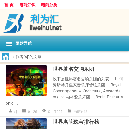
首 页
电商知识
电商分类
网站导航
>
作者“sj”的文章
世界著名交响乐团
以下是世界著名交响乐团的列表： 1. 阿
姆斯特丹皇家音乐厅管弦乐团 （Royal
Concertgebouw Orchestra, Amsterda
m） 2. 柏林爱乐乐团 （Berlin Philharm
onic ...
sj
01-26
0
225
电商知识
世界名牌珠宝排行榜