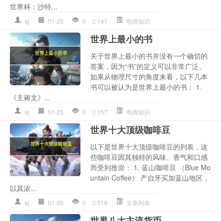
世界杯：沙特...
sj
01-25
0
141
电商知识
世界上最小的书
关于世界上最小的书并没有一个确切的
答案，因为“书”的定义可以非常广泛。
如果从物理尺寸的角度来看，以下几本
书可以被认为是世界上最小的书： 1.
《主祷文》...
sj
01-25
0
157
电商知识
世界十大顶级咖啡豆
以下是世界十大顶级咖啡豆的列表，这
些咖啡豆因其独特的风味、香气和口感
而受到推崇： 1. 蓝山咖啡豆 （Blue Mo
untain Coffee） 产自牙买加蓝山地区，
以其浓...
sj
01-05
0
618
文章列表
世界八大主流货币