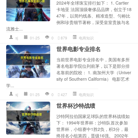
2024年全球珠宝排行如下： 1. Cartier
卡地亚 法国顶级奢侈品品牌，创立于18
47年，以简约线条、精准造型、匀称比
例和珍贵细节著称，深受皇室贵族与名
流雅士...
sj
01-25
0
879
电商知识
世界电影专业排名
当前世界电影专业排名中，美国有多所
著名电影学院位列前茅，以下是部分排
名靠前的院校： 1. 南加州大学（Univer
sity of Southern California） 电影艺术
学...
sj
01-25
0
427
电商知识
世界杯沙特战绩
沙特阿拉伯国家足球队的世界杯战绩如
下： 1994年世界杯：沙特队首次参加
世界杯，小组赛中1胜2负，积3分，最
终排名小组第四，晋级16强。 2002年