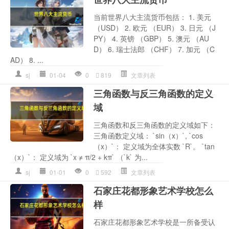
当前世界八大主流货币包括： 1. 美元
（USD） 2. 欧元 （EUR） 3. 日元 （J
PY） 4. 英镑 （GBP） 5. 澳元 （AU
D） 6. 瑞士法郎 （CHF） 7. 加元 （C
AD） 8. ...
sj
01-04
0
819
文章列表
三角函数与反三角函数的定义
域
三角函数和反三角函数的定义域如下：
三角函数定义域： `sin（x）`, `cos
（x）`： 定义域为全体实数 `R`。 `tan
（x）`： 定义域为 `x ≠ π/2 + kπ` （`k` 为...
sj
01-01
0
592
文章列表
石家庄花都形象艺术学校怎么
样
石家庄花都形象艺术学校是一所备受认