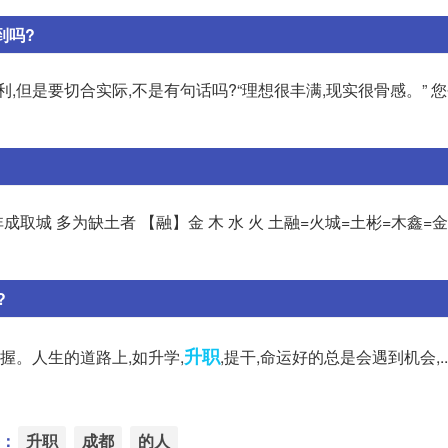
到吗?
,但是要切合实际,不是有句话吗?“理想很丰满,现实很骨感。” 
取城 多为缺土者 【融】金 木 水 火 土融=火城=土彬=木鑫=
?
升职
握。人生的道路上,如升学,
,提干,命运好的总是会遇到机会,..
：
升职
成都
的人