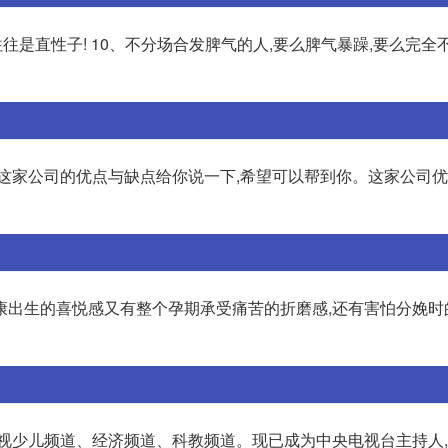
往是直性子! 10、不分场合发脾气的人,要么脾气暴躁,要么完全不懂
这家公司的优点与缺点给你说一下,希望可以帮到你。这家公司优
康出生的喜悦感又有整个孕期承受痛苦的折磨感,还有害怕分娩时
视少儿频道、经济频道、科教频道。现已成为中央电视台主持人,