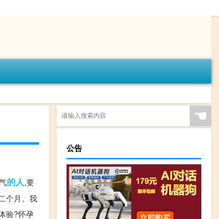
☚
公告
的人
脾气
,要
工二个月。我
体验?怀孕