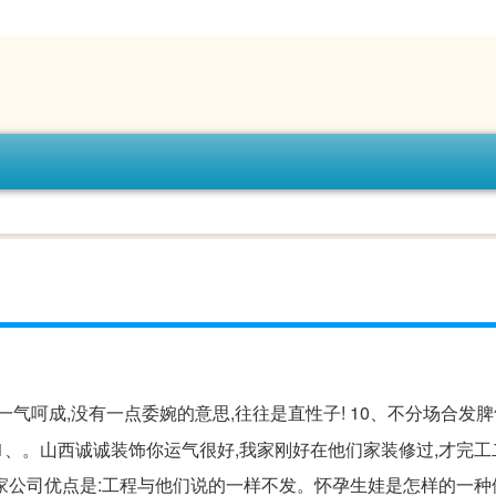
能一气呵成,没有一点委婉的意思,往往是直性子! 10、不分场合发
. 21、。山西诚诚装饰你运气很好,我家刚好在他们家装修过,才完
家公司优点是:工程与他们说的一样不发。怀孕生娃是怎样的一种