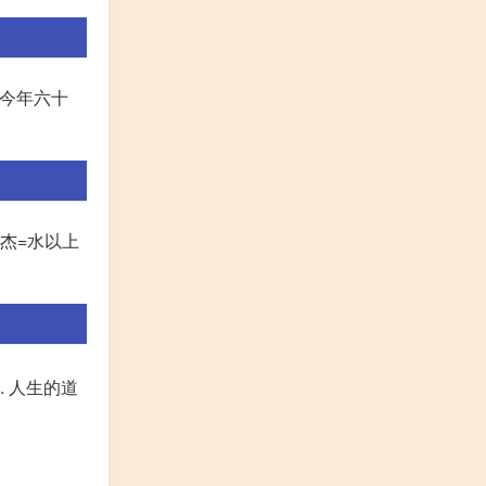
您今年六十
金杰=水以上
. 人生的道