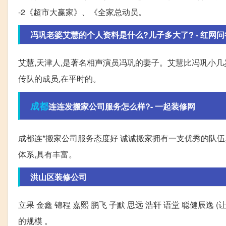
-2《超市大赢家》、《全家总动员。
冯巩老婆艾慧的个人资料是什么?儿子多大了? - 红网问
艾慧,天津人,是著名相声演员冯巩的妻子。艾慧比冯巩小几
传队的成员,在平时的。
成都
连连发搬家公司服务怎么样?- 一起装修网
成都连*搬家公司服务态度好 诚诚搬家拥有一支优秀的队伍
体系,具有丰富。
洪山区装修公司
立果 金鑫 锦程 嘉熙 鹏飞 子默 思远 浩轩 语堂 聪健辰逸 
的规模 。