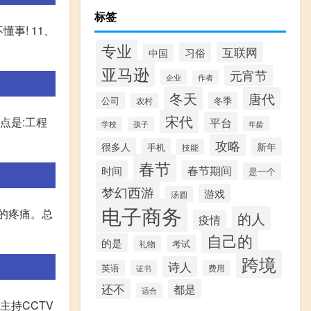
标签
事! 11、
专业
互联网
习俗
中国
亚马逊
元宵节
企业
作者
冬天
唐代
公司
冬季
农村
宋代
点是:工程
平台
年龄
学校
孩子
攻略
很多人
新年
手机
技能
春节
时间
春节期间
是一个
梦幻西游
游戏
汤圆
电子商务
的疼痛。总
的人
疫情
自己的
的是
考试
礼物
跨境
诗人
英语
证书
费用
还不
都是
适合
主持CCTV