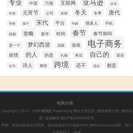
专业
亚马逊
互联网
习俗
中国
企业
冬天
唐代
元宵节
公司
冬季
农村
作者
宋代
平台
很多人
手机
年龄
学校
孩子
春节
攻略
时间
春节期间
新年
技能
电子商务
梦幻西游
游戏
是一个
汤圆
自己的
的人
疫情
的是
考试
礼物
英语
跨境
诗人
还不
都是
证书
费用
适合
电商分类
Copyright © 2012 - 2026
利为汇
Powered by
网站分类目录
|
精选推荐文章
|
网站地
图
|
疑难解答
陕ICP备05009492号
声明：本站内容来自互联网，如信息有错误可发邮件到f_fb#foxmail.com说明，我们
会及时纠正，谢谢