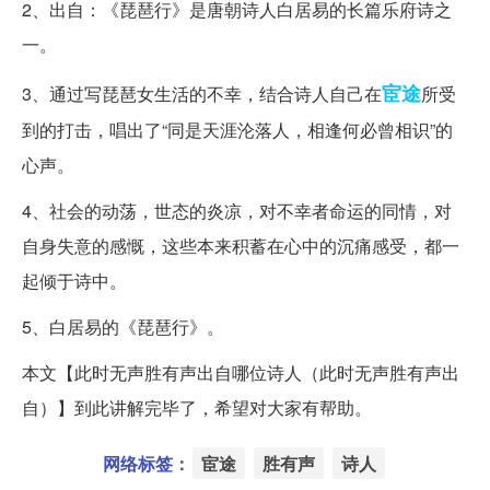
2、出自：《琵琶行》是唐朝诗人白居易的长篇乐府诗之
一。
宦途
3、通过写琵琶女生活的不幸，结合诗人自己在
所受
到的打击，唱出了“同是天涯沦落人，相逢何必曾相识”的
心声。
4、社会的动荡，世态的炎凉，对不幸者命运的同情，对
自身失意的感慨，这些本来积蓄在心中的沉痛感受，都一
起倾于诗中。
5、白居易的《琵琶行》。
本文【此时无声胜有声出自哪位诗人（此时无声胜有声出
自）】到此讲解完毕了，希望对大家有帮助。
网络标签：
宦途
胜有声
诗人