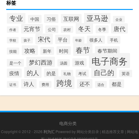
标签
专业
亚马逊
互联网
习俗
中国
企业
冬天
唐代
元宵节
公司
冬季
农村
作者
宋代
平台
很多人
手机
年龄
学校
孩子
春节
攻略
时间
春节期间
新年
技能
电子商务
梦幻西游
游戏
是一个
汤圆
自己的
的人
疫情
的是
考试
礼物
英语
跨境
诗人
还不
都是
证书
费用
适合
电商分类
Copyright © 2012 - 2026
利为汇
Powered by
网站分类目录
|
精选推荐文章
|
网站地
图
|
疑难解答
陕ICP备05009492号