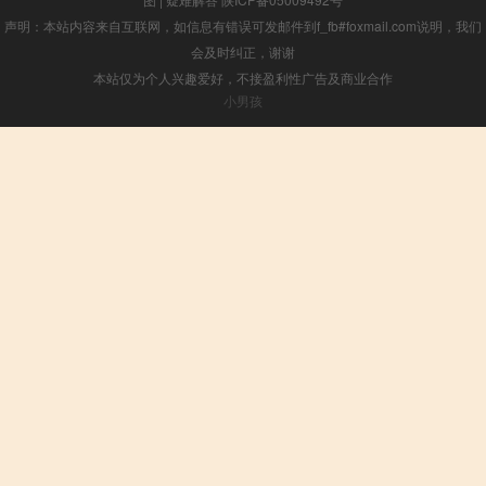
声明：本站内容来自互联网，如信息有错误可发邮件到f_fb#foxmail.com说明，我们
会及时纠正，谢谢
本站仅为个人兴趣爱好，不接盈利性广告及商业合作
小男孩