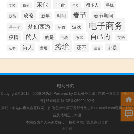
宋代
平台
很多人
手机
年龄
学校
孩子
春节
攻略
时间
春节期间
新年
技能
电子商务
梦幻西游
游戏
是一个
汤圆
自己的
的人
疫情
的是
考试
礼物
英语
跨境
诗人
还不
都是
证书
费用
适合
电商分类
Copyright © 2012 - 2026
利为汇
Powered by
网站分类目录
|
精选推荐文章
|
网站地
图
|
疑难解答
陕ICP备05009492号
声明：本站内容来自互联网，如信息有错误可发邮件到f_fb#foxmail.com说明，我们
会及时纠正，谢谢
本站仅为个人兴趣爱好，不接盈利性广告及商业合作
小男孩