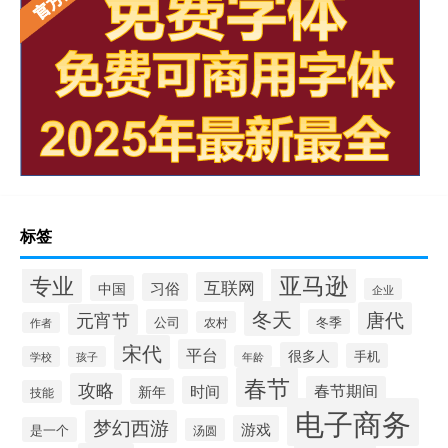
标签
专业
亚马逊
互联网
习俗
中国
企业
冬天
唐代
元宵节
公司
冬季
农村
作者
宋代
平台
很多人
手机
年龄
学校
孩子
春节
攻略
时间
春节期间
新年
技能
电子商务
梦幻西游
游戏
是一个
汤圆