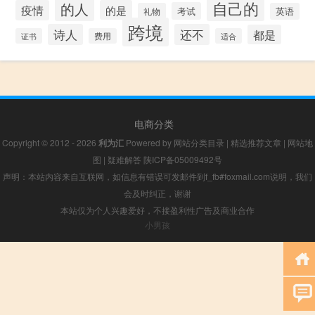
自己的
的人
疫情
的是
考试
礼物
英语
跨境
诗人
还不
都是
证书
费用
适合
电商分类
Copyright © 2012 - 2026
利为汇
Powered by
网站分类目录
|
精选推荐文章
|
网站地
图
|
疑难解答
陕ICP备05009492号
声明：本站内容来自互联网，如信息有错误可发邮件到f_fb#foxmail.com说明，我们
会及时纠正，谢谢
本站仅为个人兴趣爱好，不接盈利性广告及商业合作
小男孩