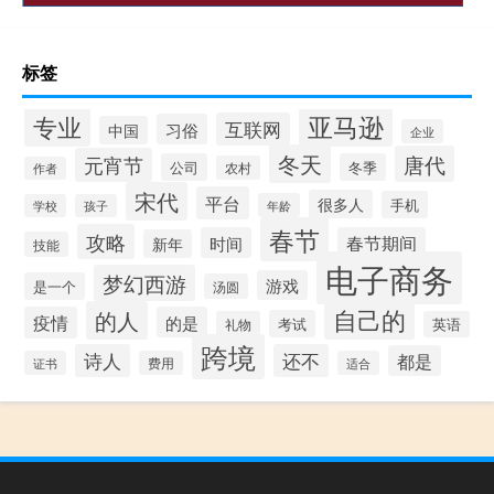
标签
专业
亚马逊
互联网
习俗
中国
企业
冬天
唐代
元宵节
公司
冬季
农村
作者
宋代
平台
很多人
手机
年龄
学校
孩子
春节
攻略
时间
春节期间
新年
技能
电子商务
梦幻西游
游戏
是一个
汤圆
自己的
的人
疫情
的是
考试
礼物
英语
跨境
诗人
还不
都是
证书
费用
适合