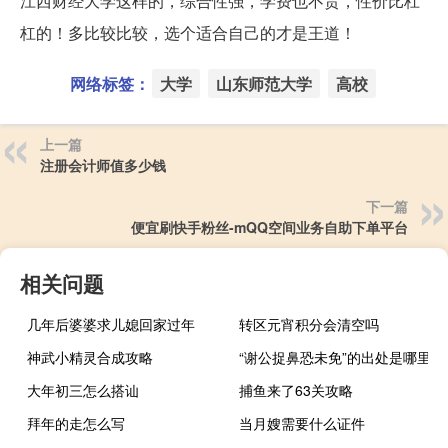
江西财经大学这样的，综合性强，学费也不贵，性价比杠
杠的！多比较比较，选个适合自己的才是王道！
网络标签：
大学
山东师范大学
高校
上一篇
注册会计师值多少钱
下一篇
便宜刷快手粉丝-mQQ空间业务自助下单平台
相关问题
几年后婆婆求儿媳回家过年
转区元宵积分会清空吗
神武小精灵合成攻略
“谢公捉鼻恐未免”的出处是哪里
大年初三怎么搭讪
捕鱼来了63关攻略
拜年的走怎么写
当月嫂需要什么证件