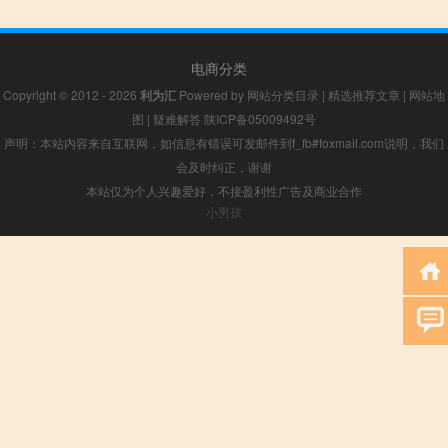
电商分类
Copyright © 2012 - 2026
利为汇
Powered by
网站分类目录
|
精选推荐文章
|
网站地
图
|
疑难解答
陕ICP备05009492号
声明：本站内容来自互联网，如信息有错误可发邮件到f_fb#foxmail.com说明，我们
会及时纠正，谢谢
本站仅为个人兴趣爱好，不接盈利性广告及商业合作
小男孩