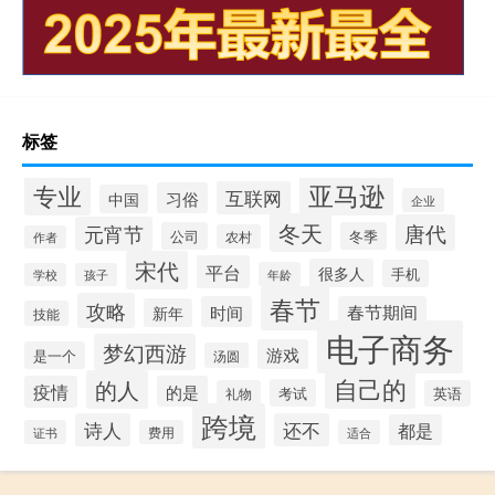
标签
专业
亚马逊
互联网
习俗
中国
企业
冬天
唐代
元宵节
公司
冬季
农村
作者
宋代
平台
很多人
手机
年龄
学校
孩子
春节
攻略
时间
春节期间
新年
技能
电子商务
梦幻西游
游戏
是一个
汤圆
自己的
的人
疫情
的是
考试
礼物
英语
跨境
诗人
还不
都是
证书
费用
适合