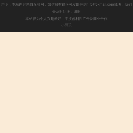
声明：本站内容来自互联网，如信息有错误可发邮件到f_fb#foxmail.com说明，我们
会及时纠正，谢谢
本站仅为个人兴趣爱好，不接盈利性广告及商业合作
小男孩