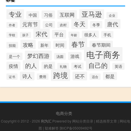
专业
亚马逊
互联网
习俗
中国
企业
冬天
唐代
元宵节
公司
冬季
农村
作者
宋代
平台
很多人
手机
年龄
学校
孩子
春节
攻略
时间
春节期间
新年
技能
电子商务
梦幻西游
游戏
是一个
汤圆
自己的
的人
疫情
的是
考试
礼物
英语
跨境
诗人
还不
都是
证书
费用
适合
电商分类
Copyright © 2012 - 2026
利为汇
Powered by
网站分类目录
|
精选推荐文章
|
网站地
图
|
疑难解答
陕ICP备05009492号