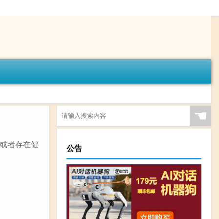
☚
或者存在健
公告