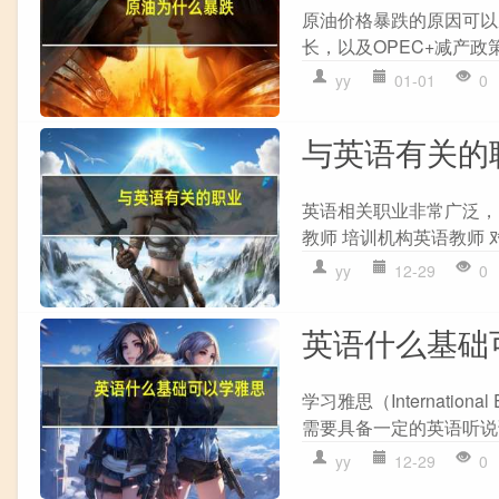
原油价格暴跌的原因可以从
长，以及OPEC+减产政
yy
01-01
0
与英语有关的
英语相关职业非常广泛，以
教师 培训机构英语教师 对外
yy
12-29
0
英语什么基础
学习雅思（Internationa
需要具备一定的英语听说
yy
12-29
0