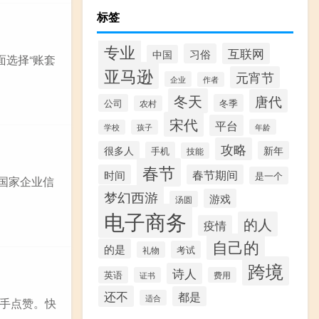
标签
专业
互联网
习俗
中国
面选择“账套
亚马逊
元宵节
企业
作者
冬天
唐代
公司
冬季
农村
宋代
平台
年龄
学校
孩子
攻略
很多人
新年
手机
技能
春节
时间
春节期间
是一个
录国家企业信
梦幻西游
游戏
汤圆
电子商务
的人
疫情
自己的
的是
考试
礼物
跨境
诗人
英语
证书
费用
还不
都是
适合
手点赞。快