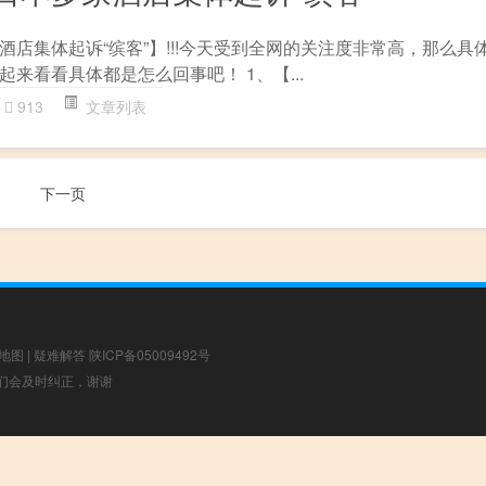
酒店集体起诉“缤客”】!!!今天受到全网的关注度非常高，那么具
来看看具体都是怎么回事吧！ 1、【...
913
文章列表
下一页
地图
|
疑难解答
陕ICP备05009492号
，我们会及时纠正，谢谢