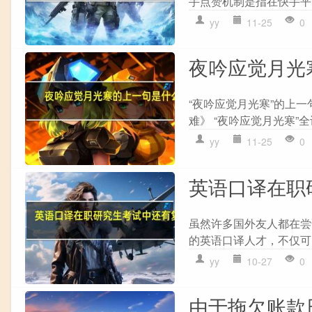
手点赞机制是指在快手平
yy
11-25
0
夜吟应觉月光
“夜吟应觉月光寒”的上
难》 “夜吟应觉月光寒”全诗
yy
11-25
0
英语口译在职
虽然许多国外友人都在尝
的英语口译人才，不仅可
yy
10-27
0
由于拖欠账款