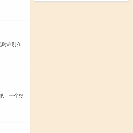
见时难别亦
的，一个好