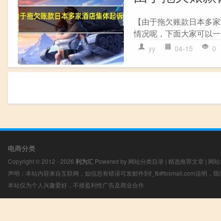
【由于拖欠账款日本多家
情况呢，下面大家可以一起
yy
04-15
0
电商分类
Copyright © 2012 - 2026
利为汇
Powered by
网站分类目录
|
精选推荐文章
|
网站
声明：本站内容来自互联网，如信息有错误可发邮件到f_fb#foxmail.com说明
本站仅为个人兴趣爱好，不接盈利性广告及商业合作