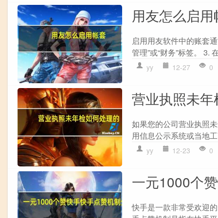
用友怎么启用
启用用友软件中的账套通常
管理”或“财务”标签。 3
yy
12-27
0
营业执照未年
如果您的公司营业执照未进
用信息公示系统或当地工商
yy
12-23
0
一元1000个
快手是一款非常受欢迎的