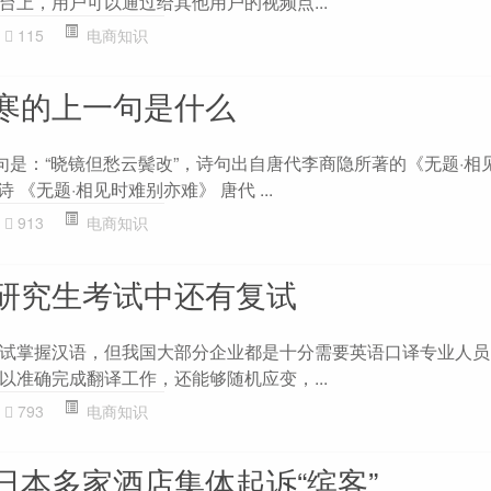
台上，用户可以通过给其他用户的视频点...
115
电商知识
寒的上一句是什么
一句是：“晓镜但愁云鬓改”，诗句出自唐代李商隐所著的《无题·相
 《无题·相见时难别亦难》 唐代 ...
913
电商知识
研究生考试中还有复试
试掌握汉语，但我国大部分企业都是十分需要英语口译专业人员
以准确完成翻译工作，还能够随机应变，...
793
电商知识
日本多家酒店集体起诉“缤客”