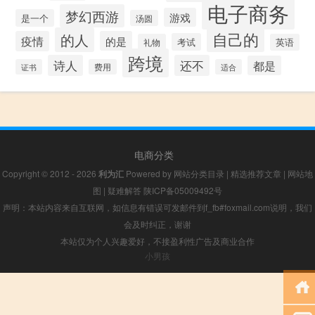
电子商务
梦幻西游
游戏
是一个
汤圆
自己的
的人
疫情
的是
考试
礼物
英语
跨境
诗人
还不
都是
证书
费用
适合
电商分类
Copyright © 2012 - 2026
利为汇
Powered by
网站分类目录
|
精选推荐文章
|
网站地
图
|
疑难解答
陕ICP备05009492号
声明：本站内容来自互联网，如信息有错误可发邮件到f_fb#foxmail.com说明，我们
会及时纠正，谢谢
本站仅为个人兴趣爱好，不接盈利性广告及商业合作
小男孩