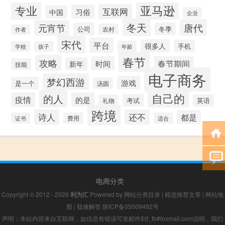
专业
亚马逊
互联网
习俗
中国
企业
冬天
唐代
元宵节
公司
冬季
农村
作者
宋代
平台
很多人
手机
年龄
学校
孩子
春节
攻略
时间
春节期间
新年
技能
电子商务
梦幻西游
游戏
是一个
汤圆
自己的
的人
疫情
的是
考试
礼物
英语
跨境
诗人
还不
都是
证书
费用
适合
电商分类
Copyright © 2012 - 2026
利为汇
Powered by
网站分类目录
|
精选推荐文章
|
网站地
图
|
疑难解答
陕ICP备05009492号
声明：本站内容来自互联网，如信息有错误可发邮件到f_fb#foxmail.com说明，我们