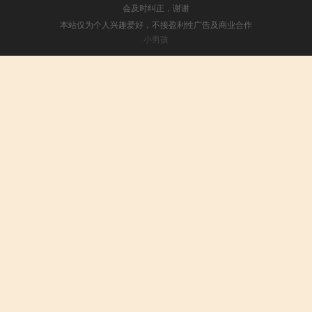
会及时纠正，谢谢
本站仅为个人兴趣爱好，不接盈利性广告及商业合作
小男孩