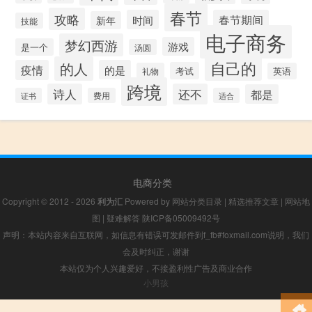
春节
攻略
时间
春节期间
新年
技能
电子商务
梦幻西游
游戏
是一个
汤圆
自己的
的人
疫情
的是
考试
礼物
英语
跨境
诗人
还不
都是
证书
费用
适合
电商分类
Copyright © 2012 - 2026
利为汇
Powered by
网站分类目录
|
精选推荐文章
|
网站地
图
|
疑难解答
陕ICP备05009492号
声明：本站内容来自互联网，如信息有错误可发邮件到f_fb#foxmail.com说明，我们
会及时纠正，谢谢
本站仅为个人兴趣爱好，不接盈利性广告及商业合作
小男孩