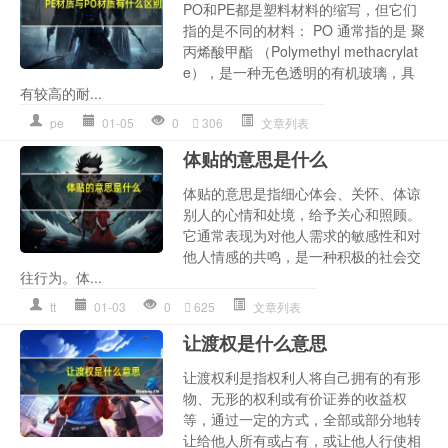
PO和PE都是塑料材料的缩写，但它们
指的是不同的材料： PO 通常指的是 聚
丙烯酸甲酯 （Polymethyl methacrylat
e），是一种无色透明的有机玻璃，具
有较高的耐...
pe
01-05
0
306
文章列表
体贴的意思是什么
体贴的意思是指细心体会、关怀、体谅
别人的心情和处境，给予关心和照顾。
它通常表现为对他人需求的敏感性和对
他人情感的共鸣，是一种积极的社会交
往行为。体...
tt
01-03
0
625
文章列表
让渡权是什么意思
让渡权利是指权利人将自己拥有的有形
物、无形的权利或有价证券的收益权
等，通过一定的方式，全部或部分地转
让给他人所有或占有，或让他人行使相