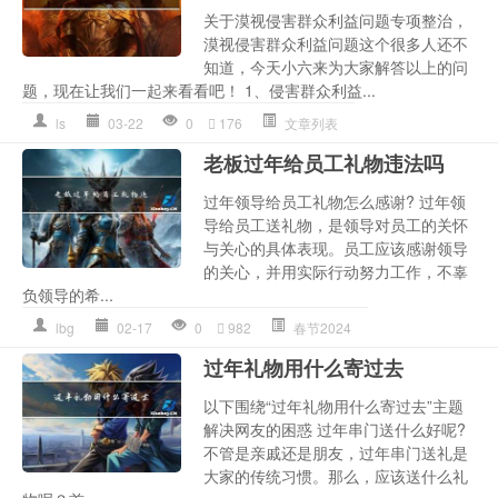
关于漠视侵害群众利益问题专项整治，
漠视侵害群众利益问题这个很多人还不
知道，今天小六来为大家解答以上的问
题，现在让我们一起来看看吧！ 1、侵害群众利益...
ls
03-22
0
176
文章列表
老板过年给员工礼物违法吗
过年领导给员工礼物怎么感谢? 过年领
导给员工送礼物，是领导对员工的关怀
与关心的具体表现。员工应该感谢领导
的关心，并用实际行动努力工作，不辜
负领导的希...
lbg
02-17
0
982
春节2024
过年礼物用什么寄过去
以下围绕“过年礼物用什么寄过去”主题
解决网友的困惑 过年串门送什么好呢?
不管是亲戚还是朋友，过年串门送礼是
大家的传统习惯。那么，应该送什么礼