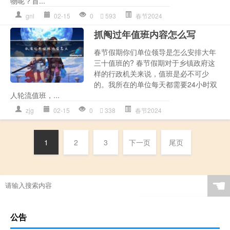
物呢？首...
gnl
02-15
0
593
春节2024
抓阄过年值班内容怎么写
春节假期你们单位领导是怎么安排大年
三十值班的? 春节假期对于乡镇政府这
样的行政机关来说，值班是必不可少
的。我所在的单位每天都需要24小时双
人轮流值班，...
zjg
02-15
0
338
春节2024
1
2
3
下一页
尾页
☚
公告