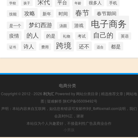
宋代
平台
很多人
手机
年龄
学校
孩子
春节
攻略
时间
春节期间
新年
技能
电子商务
梦幻西游
游戏
是一个
汤圆
自己的
的人
疫情
的是
考试
礼物
英语
跨境
诗人
还不
都是
证书
费用
适合
电商分类
Copyright © 2012 - 2026
利为汇
Powered by
网站分类目录
|
精选推荐文章
|
网站地
图
|
疑难解答
陕ICP备05009492号
声明：本站内容来自互联网，如信息有错误可发邮件到f_fb#foxmail.com说明，我们
会及时纠正，谢谢
本站仅为个人兴趣爱好，不接盈利性广告及商业合作
小男孩