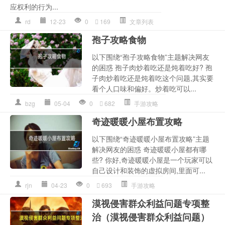
应权利的行为...
rd
12-23
0
169
文章列表
孢子攻略食物
以下围绕“孢子攻略食物”主题解决网友
的困惑 孢子肉炒着吃还是炖着吃好? 孢
子肉炒着吃还是炖着吃这个问题,其实要
看个人口味和偏好。炒着吃可以...
bzg
05-04
0
682
手游攻略
奇迹暖暖小屋布置攻略
以下围绕“奇迹暖暖小屋布置攻略”主题
解决网友的困惑 奇迹暖暖小屋都有哪
些? 你好,奇迹暖暖小屋是一个玩家可以
自己设计和装饰的虚拟房间,里面可...
rjn
04-23
0
693
手游攻略
漠视侵害群众利益问题专项整
治（漠视侵害群众利益问题）