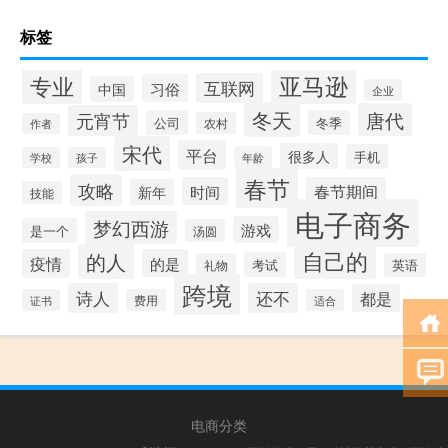
标签
专业
亚马逊
互联网
习俗
中国
企业
冬天
唐代
元宵节
公司
冬季
农村
作者
宋代
平台
很多人
手机
年龄
学校
孩子
春节
攻略
时间
春节期间
新年
技能
电子商务
梦幻西游
游戏
是一个
汤圆
自己的
的人
疫情
的是
考试
礼物
英语
跨境
诗人
还不
都是
证书
费用
适合
电商分类